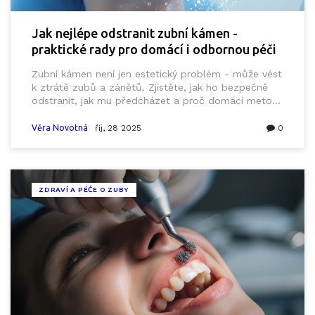
Jak nejlépe odstranit zubní kámen -
praktické rady pro domácí i odbornou péči
Zubní kámen není jen estetický problém - může vést
k ztrátě zubů a zánětů. Zjistěte, jak ho bezpečně
odstranit, jak mu předcházet a proč domácí metody
nejsou řešením.
Věra Novotná
říj, 28 2025
0
ZDRAVÍ A PÉČE O ZUBY