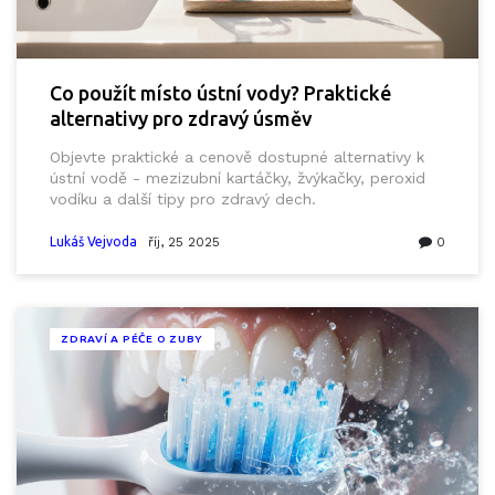
Co použít místo ústní vody? Praktické
alternativy pro zdravý úsměv
Objevte praktické a cenově dostupné alternativy k
ústní vodě - mezizubní kartáčky, žvýkačky, peroxid
vodíku a další tipy pro zdravý dech.
Lukáš Vejvoda
říj, 25 2025
0
ZDRAVÍ A PÉČE O ZUBY