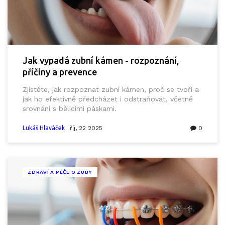
Jak vypadá zubní kámen - rozpoznání,
příčiny a prevence
Zjistěte, jak rozpoznat zubní kámen, proč se tvoří a
jak ho efektivně předcházet i odstraňovat, včetně
srovnání s bělicími páskami.
Lukáš Hlaváček
říj, 22 2025
0
ZDRAVÍ A PÉČE O ZUBY