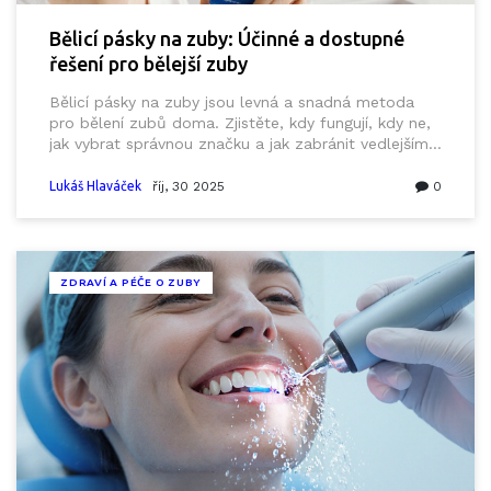
Bělicí pásky na zuby: Účinné a dostupné
řešení pro bělejší zuby
Bělicí pásky na zuby jsou levná a snadná metoda
pro bělení zubů doma. Zjistěte, kdy fungují, kdy ne,
jak vybrat správnou značku a jak zabránit vedlejším
účinkům. Vše, co potřebujete vědět o domácím
bělení.
Lukáš Hlaváček
říj, 30 2025
0
ZDRAVÍ A PÉČE O ZUBY