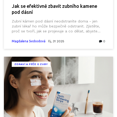
Jak se efektivně zbavit zubního kamene
pod dásní
Zubní kámen pod dásní neodstraníte doma - jen
zubní lékař ho může bezpečně odstranit. Zjistěte,
proč se tvoří, jak se projevuje a co dělat, abyste
předešli ztrátě zubů.
Magdalena Svobodová
říj, 31 2025
0
ZDRAVÍ A PÉČE O ZUBY