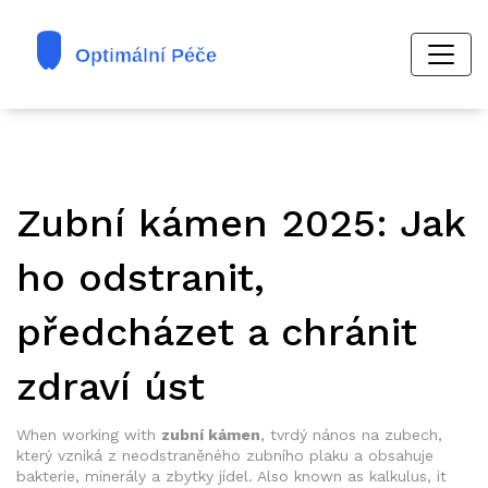
Zubní kámen 2025: Jak
ho odstranit,
předcházet a chránit
zdraví úst
When working with
zubní kámen
,
tvrdý nános na zubech,
který vzniká z neodstraněného zubního plaku a obsahuje
bakterie, minerály a zbytky jídel
. Also known as
kalkulus
, it