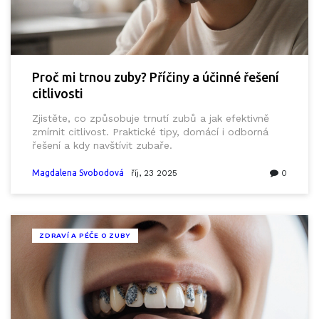
Proč mi trnou zuby? Příčiny a účinné řešení
citlivosti
Zjistěte, co způsobuje trnutí zubů a jak efektivně
zmírnit citlivost. Praktické tipy, domácí i odborná
řešení a kdy navštívit zubaře.
Magdalena Svobodová
říj, 23 2025
0
ZDRAVÍ A PÉČE O ZUBY