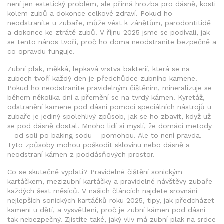
není jen estetický problém, ale přímá hrozba pro dásně, kosti
kolem zubů a dokonce celkové zdraví
.
Pokud ho
neodstraníte u zubaře, může vést k zánětům, parodontitidě
a dokonce ke ztrátě zubů. V říjnu 2025 jsme se podívali, jak
se tento nános tvoří, proč ho doma neodstraníte bezpečně a
co opravdu funguje.
Zubní plak
,
měkká, lepkavá vrstva bakterií, která se na
zubech tvoří každý den
je předchůdce zubního kamene.
Pokud ho neodstraníte pravidelným čištěním, mineralizuje se
během několika dní a přemění se na tvrdý kámen.
Kyretáž
,
odstranění kamene pod dásní pomocí speciálních nástrojů u
zubaře
je jediný spolehlivý způsob, jak se ho zbavit, když už
se pod dásně dostal. Mnoho lidí si myslí, že domácí metody
– od soli po baking sodu – pomohou. Ale to není pravda.
Tyto způsoby mohou poškodit sklovinu nebo dásně a
neodstraní kámen z poddásňových prostor.
Co se skutečně vyplatí? Pravidelné čištění sonickým
kartáčkem, mezizubní kartáčky a pravidelné návštěvy zubaře
každých šest měsíců. V našich článcích najdete srovnání
nejlepších sonických kartáčků roku 2025, tipy, jak předcházet
kameni u dětí, a vysvětlení, proč je zubní kámen pod dásní
tak nebezpečný. Zjistíte také, jaký vliv má zubní plak na srdce