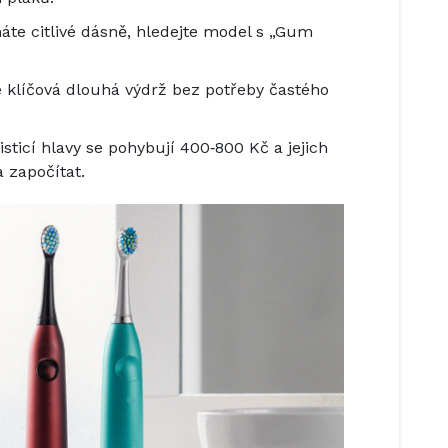
te citlivé dásně, hledejte model s „Gum
e klíčová dlouhá výdrž bez potřeby častého
isticí hlavy
se pohybují 400‑800 Kč a jejich
 započítat.