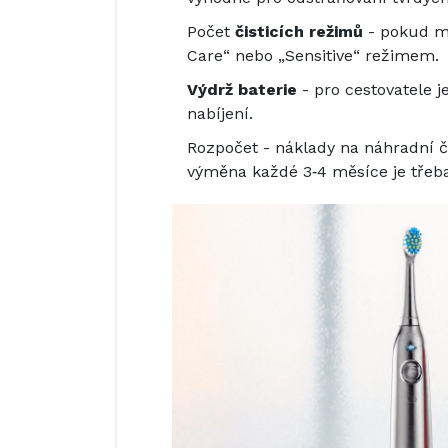
Počet
čisticích režimů
- pokud má
Care“ nebo „Sensitive“ režimem.
Výdrž baterie
- pro cestovatele j
nabíjení.
Rozpočet - náklady na náhradní
č
výměna každé 3‑4 měsíce je třeba