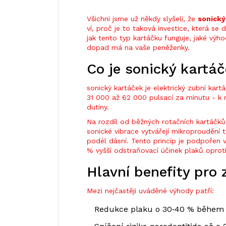
Všichni jsme už někdy slyšeli, že
sonický
ví, proč je to taková investice, která s
jak tento typ kartáčku funguje, jaké výho
dopad má na vaše peněženky.
Co je sonický kartáč
sonický kartáček
je elektrický zubní kart
31 000 až 62 000 pulsací za minutu - k r
dutiny.
Na rozdíl od běžných rotačních kartáčků,
sonické vibrace vytvářejí mikroproudění 
podél dásní. Tento princip je podpořen v
% vyšší odstraňovací účinek plaků oprot
Hlavní benefity pro 
Mezi nejčastěji uváděné výhody patří:
Redukce
plaku
o 30‑40 % během d