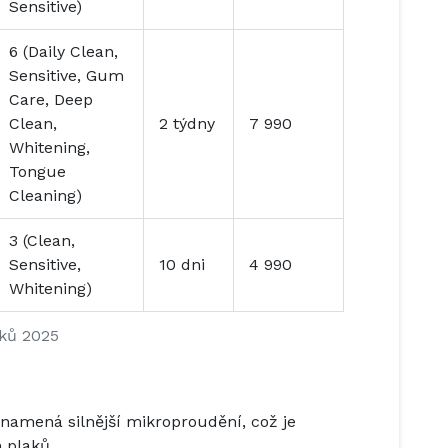
Sensitive)
6 (Daily Clean,
Sensitive, Gum
Care, Deep
Clean,
2 týdny
7 990
Whitening,
Tongue
Cleaning)
3 (Clean,
Sensitive,
10 dni
4 990
Whitening)
čků 2025
znamená silnější mikroproudění, což je
 plaků.