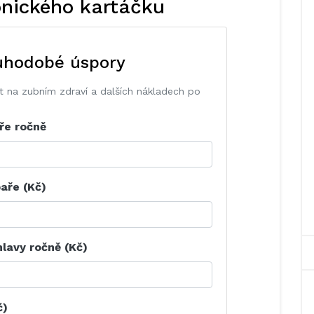
onického kartáčku
ouhodobé úspory
it na zubním zdraví a dalších nákladech po
ře ročně
aře (Kč)
hlavy ročně (Kč)
č)