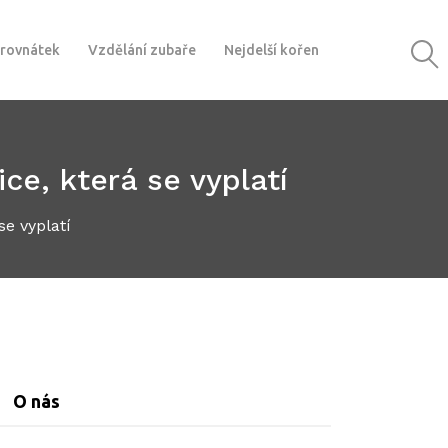
 rovnátek
Vzdělání zubaře
Nejdelší kořen
ce, která se vyplatí
se vyplatí
O nás