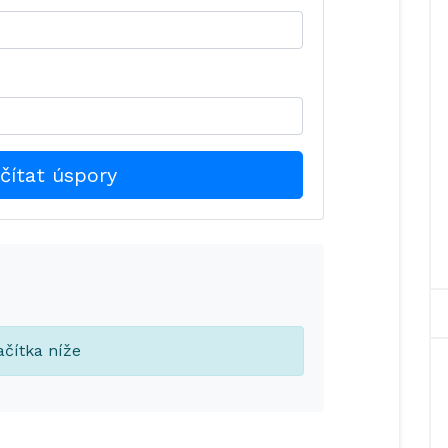
čítat úspory
ačítka níže