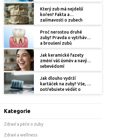
Který zub má nejdelší
kořen? Fakta a
zajímavosti o zubech
Proč nerostou druhé
zuby? Pravda o vytrhávání
a broušení zubů
Jak keramické fazety
změní váš úsměv a navýší
sebevědomí
Jak dlouho vydrží
kartáček na zuby? Vše, co
potřebujete vědět o
výměně zubního kartáčku
Kategorie
Zdraví a péče o zuby
Zdraví a wellness