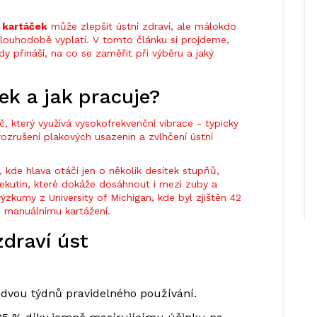
 kartáček
může zlepšit ústní zdraví, ale málokdo
e dlouhodobě vyplatí. V tomto článku si projdeme,
dy přináší, na co se zaměřit při výběru a jaký
ek a jak pracuje?
áč, který využívá vysokofrekvenční vibrace - typicky
ozrušení plakových usazenin a zvlhčení ústní
 kde hlava otáčí jen o několik desítek stupňů,
tekutin, které dokáže dosáhnout i mezi zuby a
ýzkumy z University of Michigan, kde byl zjištěn 42
i manuálnímu kartážení.
zdraví úst
vou týdnů pravidelného používání.