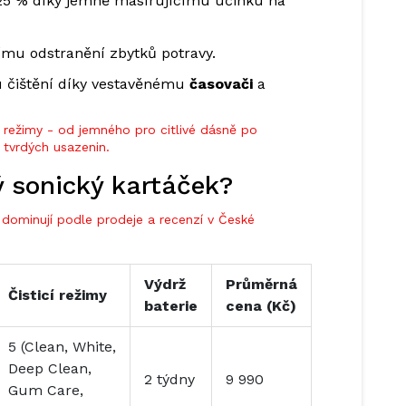
25 % díky jemně masírujícímu účinku na
ímu odstranění zbytků potravy.
 čištění díky vestavěnému
časovači
a
 režimy - od jemného pro citlivé dásně po
 tvrdých usazenin.
ý sonický kartáček?
y dominují podle prodeje a recenzí v České
Výdrž
Průměrná
Čisticí režimy
baterie
cena (Kč)
5 (Clean, White,
Deep Clean,
2 týdny
9 990
Gum Care,