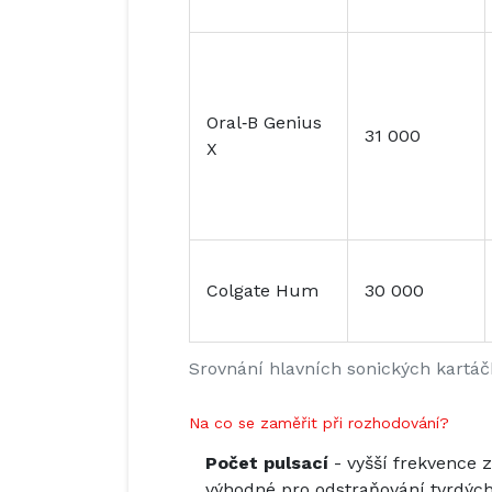
Oral‑B Genius
31 000
X
Colgate Hum
30 000
Srovnání hlavních sonických kartá
Na co se zaměřit při rozhodování?
Počet pulsací
- vyšší frekvence 
výhodné pro odstraňování tvrdých