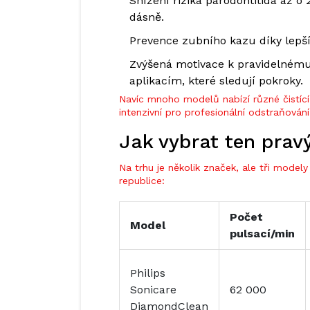
Snížení rizika
parodontitida
až o 
dásně.
Prevence
zubního kazu
díky lepš
Zvýšená motivace k pravidelnému
aplikacím, které sledují pokroky.
Navíc mnoho modelů nabízí různé čistící
intenzivní pro profesionální odstraňování
Jak vybrat ten prav
Na trhu je několik značek, ale tři model
republice:
Počet
Model
pulsací/min
Philips
Sonicare
62 000
DiamondClean