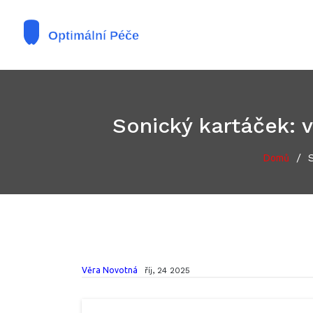
Sonický kartáček: v
/
Domů
Věra Novotná
říj, 24 2025