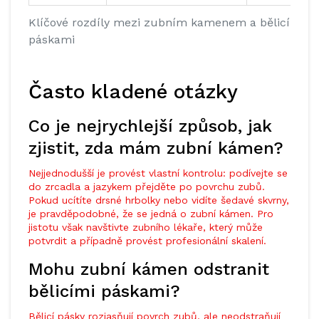
Klíčové rozdíly mezi zubním kamenem a bělicími
páskami
Často kladené otázky
Co je nejrychlejší způsob, jak
zjistit, zda mám zubní kámen?
Nejjednodušší je provést vlastní kontrolu: podívejte se
do zrcadla a jazykem přejděte po povrchu zubů.
Pokud ucítíte drsné hrbolky nebo vidíte šedavé skvrny,
je pravděpodobné, že se jedná o zubní kámen. Pro
jistotu však navštivte zubního lékaře, který může
potvrdit a případně provést profesionální skalení.
Mohu zubní kámen odstranit
bělicími páskami?
Bělicí pásky rozjasňují povrch zubů, ale neodstraňují