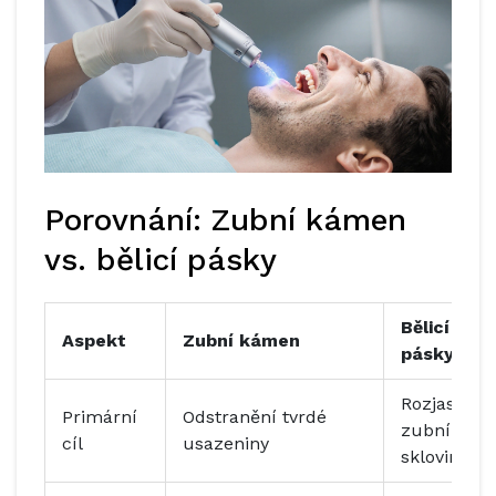
Porovnání: Zubní kámen
vs. bělicí pásky
Bělicí
Aspekt
Zubní kámen
pásky
Rozjasnění
Primární
Odstranění tvrdé
zubní
cíl
usazeniny
skloviny