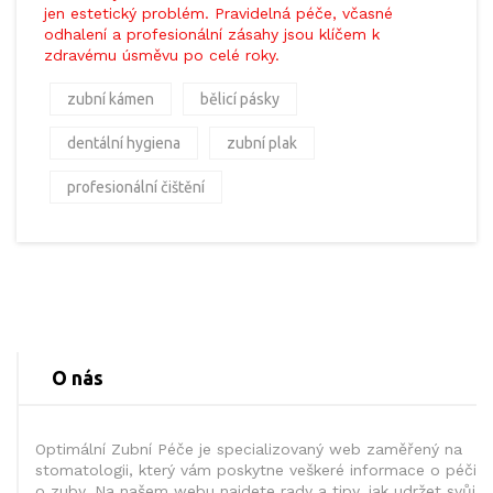
jen estetický problém. Pravidelná péče, včasné
odhalení a profesionální zásahy jsou klíčem k
zdravému úsměvu po celé roky.
zubní kámen
bělicí pásky
dentální hygiena
zubní plak
profesionální čištění
O nás
Optimální Zubní Péče je specializovaný web zaměřený na
stomatologii, který vám poskytne veškeré informace o péči
o zuby. Na našem webu najdete rady a tipy, jak udržet svůj