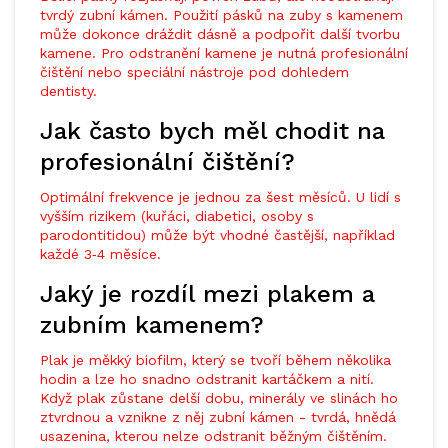
tvrdý zubní kámen. Použití pásků na zuby s kamenem
může dokonce dráždit dásně a podpořit další tvorbu
kamene. Pro odstranění kamene je nutná profesionální
čištění nebo speciální nástroje pod dohledem
dentisty.
Jak často bych měl chodit na
profesionální čištění?
Optimální frekvence je jednou za šest měsíců. U lidí s
vyšším rizikem (kuřáci, diabetici, osoby s
parodontitidou) může být vhodné častější, například
každé 3‑4 měsíce.
Jaký je rozdíl mezi plakem a
zubním kamenem?
Plak je měkký biofilm, který se tvoří během několika
hodin a lze ho snadno odstranit kartáčkem a nití.
Když plak zůstane delší dobu, minerály ve slinách ho
ztvrdnou a vznikne z něj zubní kámen - tvrdá, hnědá
usazenina, kterou nelze odstranit běžným čištěním.