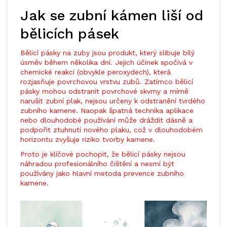
Jak se zubní kámen liší od
bělicích pásek
Bělicí pásky na zuby jsou produkt, který slibuje bílý
úsměv během několika dní. Jejich účinek spočívá v
chemické reakci (obvykle peroxydech), která
rozjasňuje povrchovou vrstvu zubů. Zatímco bělicí
pásky mohou odstranit povrchové skvrny a mírně
narušit zubní plak, nejsou určeny k odstranění tvrdého
zubního kamene. Naopak špatná technika aplikace
nebo dlouhodobé používání může dráždit dásně a
podpořit ztuhnutí nového plaku, což v dlouhodobém
horizontu zvyšuje riziko tvorby kamene.
Proto je klíčové pochopit, že bělicí pásky nejsou
náhradou profesionálního čištění a nesmí být
používány jako hlavní metoda prevence zubního
kamene.