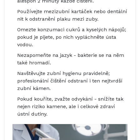
alespoň 2 minuty každé čištění.
Používejte mezizubní kartáček nebo dentální
nit k odstranění plaku mezi zuby.
Omezte konzumaci cukrů a kyselých nápojů;
pokud je pijete, po nich vypláchněte ústa
vodou.
Nezapomeňte na jazyk - bakterie se na něm
také hromadí.
Navštěvujte zubní hygienu pravidelně;
profesionální čištění odstraní i ten nejtvrdší
zubní kámen.
Pokud kouříte, zvažte odvykání - snížíte tak
nejen riziko kamene, ale i celkové zdraví
ústní dutiny.