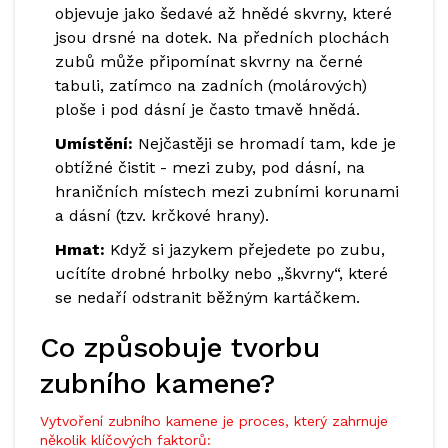
objevuje jako šedavé až hnědé skvrny, které
jsou drsné na dotek. Na předních plochách
zubů může připomínat skvrny na černé
tabuli, zatímco na zadních (molárových)
ploše i pod dásní je často tmavě hnědá.
Umístění:
Nejčastěji se hromadí tam, kde je
obtížné čistit - mezi zuby, pod dásní, na
hraničních místech mezi zubními korunami
a dásní (tzv. krčkové hrany).
Hmat:
Když si jazykem přejedete po zubu,
ucítíte drobné hrbolky nebo „škvrny“, které
se nedaří odstranit běžným kartáčkem.
Co způsobuje tvorbu
zubního kamene?
Vytvoření zubního kamene je proces, který zahrnuje
několik klíčových faktorů: