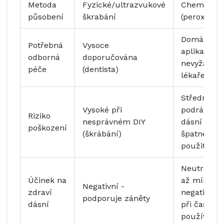
Metoda
Fyzické/ultrazvukové
Chemické
působení
škrabání
(peroxidy)
Domácí
Potřebná
Vysoce
aplikace,
odborná
doporučována
nevyžaduj
péče
(dentista)
lékaře
Střední -
Vysoké při
podrážděn
Riziko
nesprávném DIY
dásní při
poškození
(škrábání)
špatném
použití
Neutrální
Účinek na
až mírně
Negativní -
zdraví
negativní
podporuje záněty
dásní
při častém
používání