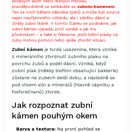
šedavých skvrn nebo drsných hrbolků,
pravděpodobně se setkáváte se
zubním kamenem
.
Ten se tvoří během několika týdnů a může být source
nejen nepříjemného vzhledu, ale i zánětu dásní a
ztráty zubní tkáně. V tomto článku se podíváme, jak
zubní kámen vypadá, proč vzniká a jak mu
předcházet - a také si řekneme, jestli bělicí pásky na
zuby mohou pomoci nebo spíše zhoršit situaci.
Zubní kámen
je
tvrdá usazenina, která vzniká
z minerálního ztvrdnutí zubního plaku na
povrchu zubů a podél dásní
. Vzniká, když
zubní plak (měkký biofilm obsahující bakterie)
zůstane na zubech delší dobu, a následně se
pod vlivem slin a minerálů (hlavně vápníku a
fosforečnanů) ztvrde.
Jak rozpoznat zubní
kámen pouhým okem
Barva a textura:
Na první pohled se