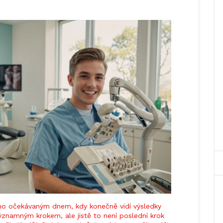
uho očekávaným dnem, kdy konečně vidí výsledky
 významným krokem, ale jistě to není poslední krok