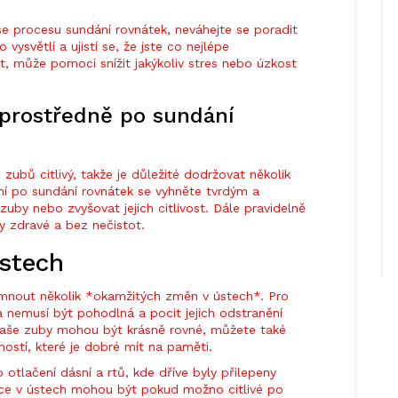
e procesu sundání rovnátek, neváhejte se poradit
ysvětlí a ujistí se, že jste co nejlépe
, může pomoci snížit jakýkoliv stres nebo úzkost
zprostředně po sundání
ubů citlivý, takže je důležité dodržovat několik
dní po sundání rovnátek se vyhněte tvrdým a
zuby nebo zvyšovat jejich citlivost. Dále pravidelně
ly zdravé a bez nečistot.
stech
imnout několik *okamžitých změn v ústech*. Pro
ka nemusí být pohodlná a pocit jejich odstranění
 vaše zuby mohou být krásně rovné, můžete také
stí, které je dobré mít na paměti.
otlačení dásní a rtů, kde dříve byly přilepeny
ice v ústech mohou být pokud možno citlivé po