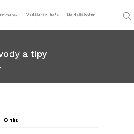
 rovnátek
Vzdělání zubaře
Nejdelší kořen
vody a tipy
y
O nás