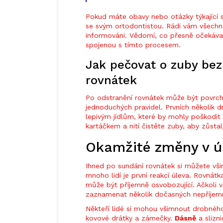
Pokud máte obavy nebo otázky týkající s
se svým ortodontistou. Rádi vám všechno v
informováni. Vědomí, co přesně očekávat
spojenou s tímto procesem.
Jak pečovat o zuby be
rovnátek
Po odstranění rovnátek může být povrch z
jednoduchých pravidel. Prvních několik 
lepivým jídlům, které by mohly poškodit 
kartáčkem a nití čistěte zuby, aby zůsta
Okamžité změny v ú
Ihned po sundání rovnátek si můžete vš
mnoho lidí je první reakcí úleva. Rovnát
může být příjemně osvobozující. Ačkoli
zaznamenat několik dočasných nepříjemno
Někteří lidé si mohou všimnout drobného 
kovové drátky a zámečky.
Dásně
a slizn