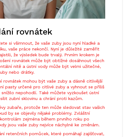
ání rovnátek
te si všimnout, že vaše zuby jsou nyní hladké a
níku, vaše práce nekončí. Nyní je důležité zaměřit
jistili, že výsledek bude trvalý. Prvním krokem je
ošení rovnátek může být obtížné dosáhnout všech
ntální nitě a ústní vody může být velmi užitečné,
uby nebo drátky.
 rovnátek mohou být vaše zuby a dásně citlivější
í pasty určené pro citlivé zuby a vyhnout se příliš
nížilo nepohodlí. Také můžete vyzkoušet ústní
ílit zubní sklovinu a chrání proti kazům.
ěvy zubaře, protože ten může sledovat stav vašich
kud by se objevily nějaké problémy. Zvláštní
 kontrolám zejména během prvního roku po
 kdy jsou vaše zuby nejvíce náchylné ke změnám.
ání retenčních pomůcek, které pomáhají zajišťovat,