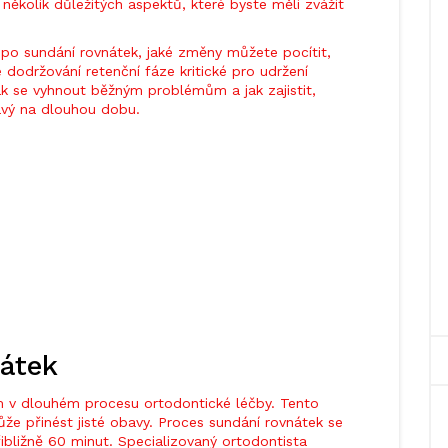
ěkolik důležitých aspektů, které byste měli zvážit
po sundání rovnátek, jaké změny můžete pocítit,
 dodržování retenční fáze kritické pro udržení
ak se vyhnout běžným problémům a jak zajistit,
avý na dlouhou dobu.
átek
m v dlouhém procesu ortodontické léčby. Tento
může přinést jisté obavy. Proces sundání rovnátek se
řibližně 60 minut. Specializovaný ortodontista