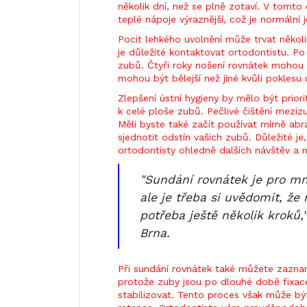
několik dní, než se plně zotaví. V tomt
teplé nápoje výraznější, což je normální j
Pocit lehkého uvolnění může trvat několi
je důležité kontaktovat ortodontistu. Po 
zubů. Čtyři roky nošení rovnátek mohou 
mohou být bělejší než jiné kvůli poklesu 
Zlepšení ústní hygieny by mělo být prior
k celé ploše zubů. Pečlivé čištění mezizu
Měli byste také začít používat mírně abr
sjednotit odstín vašich zubů. Důležité j
ortodontisty ohledně dalších návštěv a
"Sundání rovnátek je pro mn
ale je třeba si uvědomit, že
potřeba ještě několik kroků,"
Brna.
Při sundání rovnátek také můžete zazna
protože zuby jsou po dlouhé době fixac
stabilizovat. Tento proces však může bý