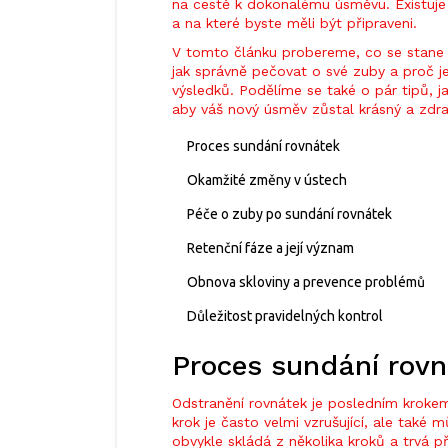
na cestě k dokonalému úsměvu. Existuje n
a na které byste měli být připraveni.
V tomto článku probereme, co se stane 
jak správně pečovat o své zuby a proč je
výsledků. Podělíme se také o pár tipů, j
aby váš nový úsměv zůstal krásný a zdr
Proces sundání rovnátek
Okamžité změny v ústech
Péče o zuby po sundání rovnátek
Retenční fáze a její význam
Obnova skloviny a prevence problémů
Důležitost pravidelných kontrol
Proces sundání rovn
Odstranění rovnátek je posledním kroke
krok je často velmi vzrušující, ale také 
obvykle skládá z několika kroků a trvá p