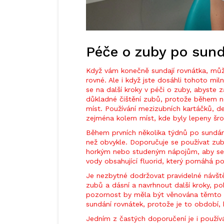
Péče o zuby po sund
Když vám konečně sundají rovnátka, může
rovné. Ale i když jste dosáhli tohoto mil
se na další kroky v péči o zuby, abyste za
důkladné čištění zubů, protože během n
míst. Používání mezizubních kartáčků, de
zejména kolem míst, kde byly lepeny šro
Během prvních několika týdnů po sundání
než obvykle. Doporučuje se používat zubn
horkým nebo studeným nápojům, aby se s
vody obsahující fluorid, který pomáhá pos
Je nezbytné dodržovat pravidelné návšt
zubů a dásní a navrhnout další kroky, po
pozornost by měla být věnována těmto
sundání rovnátek, protože je to období,
Jedním z častých doporučení je i použív