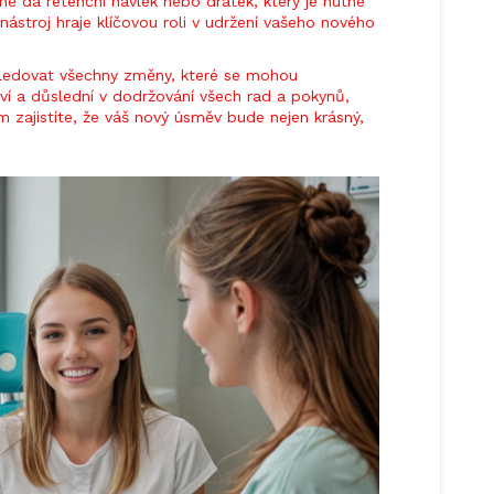
 dá retenční návlek nebo drátek, který je nutné
nástroj hraje klíčovou roli v udržení vašeho nového
 sledovat všechny změny, které se mohou
iví a důslední v dodržování všech rad a pokynů,
 zajistíte, že váš nový úsměv bude nejen krásný,