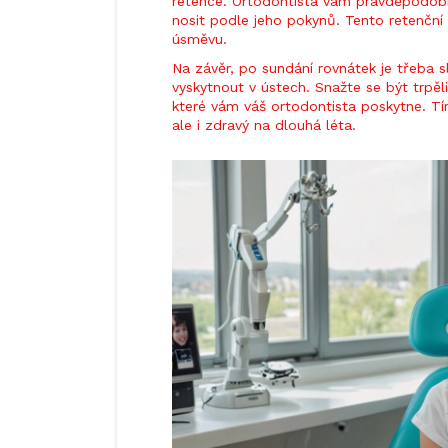
retence. Ortodontista vám pravděpodobně
nosit podle jeho pokynů. Tento retenční 
úsměvu.
Na závěr, po sundání rovnátek je třeba
vyskytnout v ústech. Snažte se být trpěl
které vám váš ortodontista poskytne. Tím
ale i zdravý na dlouhá léta.