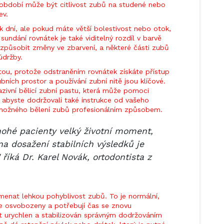
o období může být citlivost zubů na studené nebo
ev.
k dní, ale pokud máte větší bolestivost nebo otok,
sundání rovnátek je také viditelný rozdíl v barvě
způsobit změny ve zbarvení, a některé části zubů
údržby.
itou, protože odstraněním rovnátek získáte přístup
bních prostor a používání zubní nitě jsou klíčové.
azivní bělicí zubní pastu, která může pomoci
e, abyste dodržovali také instrukce od vašeho
 možného bělení zubů profesionálním způsobem.
ohé pacienty velký životní moment,
 na dosažení stabilních výsledků je
 říká Dr. Karel Novák, ortodontista z
menat lehkou pohyblivost zubů. To je normální,
e osvobozeny a potřebují čas se znovu
t urychlen a stabilizován správným dodržováním