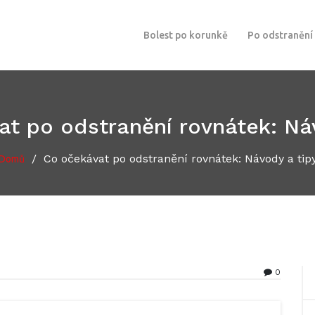
Bolest po korunkě
Po odstranění
t po odstranění rovnátek: Ná
/
Co očekávat po odstranění rovnátek: Návody a tip
Domů
0