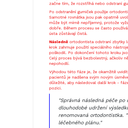
začne tím, že rozstříhá nebo odstraní gu
Po odstranění gumiček použije ortodontis
Samotné rovnátka jsou pak opatrně uvol
může být mírně nepříjemný, protože vyžad
dobře. Během procesu se často používá v
ústa zůstávají čistá.
Následně
ortodontista odstraní zbytky l
krok zahrnuje použití speciálního nástroj
poškodil. Po dokončení tohoto kroku jso
Celý proces bývá bezbolestný, ačkoliv n
nepohodlí.
Výhodou této fáze je, že okamžitě uvidít
pacientů je nadšena svým novým úsměvem
důležité, aby následoval další krok - fáz
pozici.
"Správná následná péče po o
dlouhodobé udržení výsledků,
renomovaná ortodontistka. "
léčebného plánu."