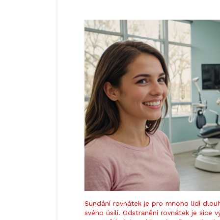
Sundání rovnátek je pro mnoho lidí dlo
svého úsilí. Odstranění rovnátek je sice