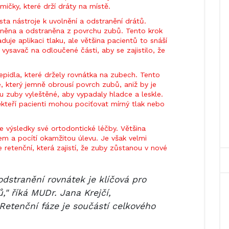
mičky, které drží dráty na místě.
ta nástroje k uvolnění a odstranění drátů.
něna a odstraněna z povrchu zubů. Tento krok
uje aplikaci tlaku, ale většina pacientů to snáší
ysavač na odloučené části, aby se zajistilo, že
epidla, které držely rovnátka na zubech. Tento
e, který jemně obrousí povrch zubů, aniž by je
u zuby vyleštěné, aby vypadaly hladce a leskle.
ěkteří pacienti mohou pociťovat mírný tlak nebo
e výsledky své ortodontické léčby. Většina
 a pocítí okamžitou úlevu. Je však velmi
e retenční, která zajistí, že zuby zůstanou v nové
dstranění rovnátek je klíčová pro
" říká MUDr. Jana Krejčí,
Retenční fáze je součástí celkového