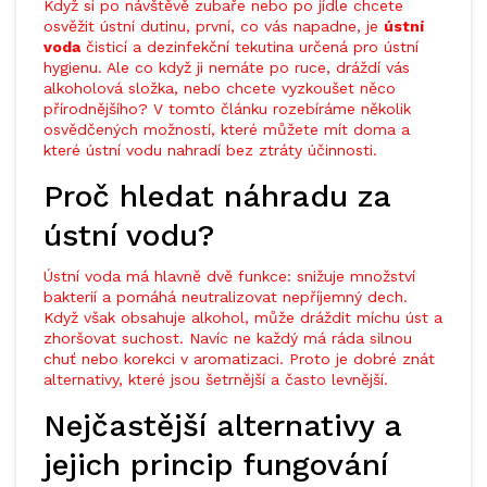
Když si po návštěvě zubaře nebo po jídle chcete
osvěžit ústní dutinu, první, co vás napadne, je
ústní
voda
čisticí a dezinfekční tekutina určená pro ústní
hygienu
. Ale co když ji nemáte po ruce, dráždí vás
alkoholová složka, nebo chcete vyzkoušet něco
přírodnějšího? V tomto článku rozebíráme několik
osvědčených možností, které můžete mít doma a
které ústní vodu nahradí bez ztráty účinnosti.
Proč hledat náhradu za
ústní vodu?
Ústní voda má hlavně dvě funkce: snižuje množství
bakterií a pomáhá neutralizovat nepříjemný dech.
Když však obsahuje alkohol, může dráždit míchu úst a
zhoršovat suchost. Navíc ne každý má ráda silnou
chuť nebo korekci v aromatizaci. Proto je dobré znát
alternativy, které jsou šetrnější a často levnější.
Nejčastější alternativy a
jejich princip fungování