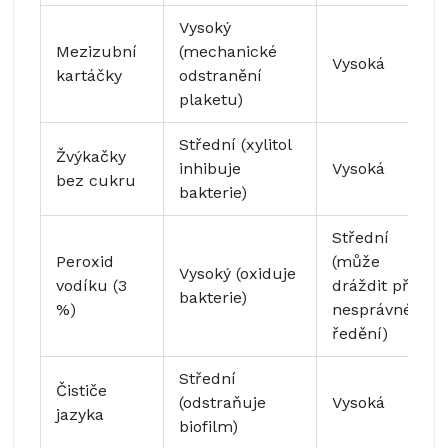
Vysoký
Mezizubní
(mechanické
Vysoká
kartáčky
odstranění
plaketu)
Střední (xylitol
Žvýkačky
inhibuje
Vysoká
bez cukru
bakterie)
Střední
Peroxid
(může
Vysoký (oxiduje
vodíku (3
dráždit při
bakterie)
%)
nesprávném
ředění)
Střední
Čističe
(odstraňuje
Vysoká
jazyka
biofilm)