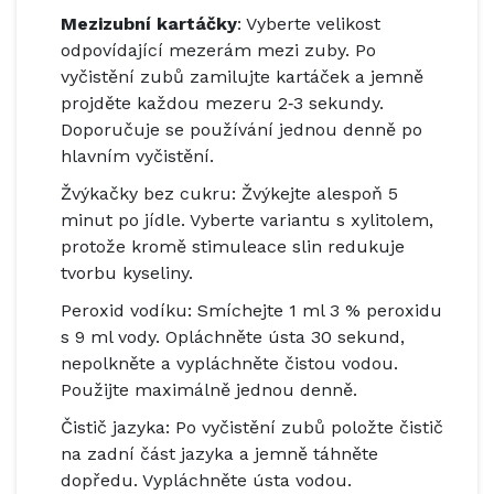
Mezizubní kartáčky
: Vyberte velikost
odpovídající mezerám mezi zuby. Po
vyčistění zubů zamilujte kartáček a jemně
projděte každou mezeru 2‑3 sekundy.
Doporučuje se používání jednou denně po
hlavním vyčistění.
Žvýkačky bez cukru: Žvýkejte alespoň 5
minut po jídle. Vyberte variantu s xylitolem,
protože kromě stimuleace slin redukuje
tvorbu kyseliny.
Peroxid vodíku: Smíchejte 1 ml 3 % peroxidu
s 9 ml vody. Opláchněte ústa 30 sekund,
nepolkněte a vypláchněte čistou vodou.
Použijte maximálně jednou denně.
Čistič jazyka: Po vyčistění zubů položte čistič
na zadní část jazyka a jemně táhněte
dopředu. Vypláchněte ústa vodou.