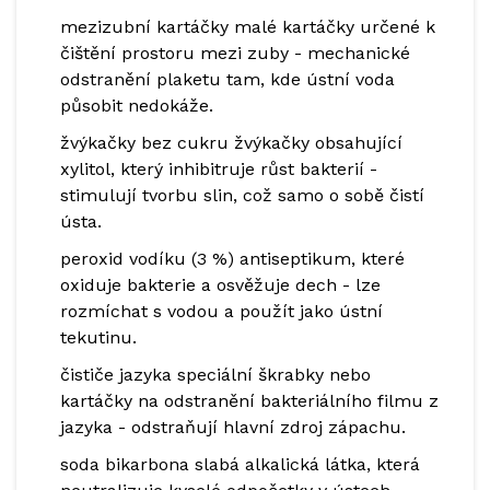
mezizubní kartáčky
malé kartáčky určené k
čištění prostoru mezi zuby
- mechanické
odstranění plaketu tam, kde ústní voda
působit nedokáže.
žvýkačky bez cukru
žvýkačky obsahující
xylitol, který inhibitruje růst bakterií
-
stimulují tvorbu slin, což samo o sobě čistí
ústa.
peroxid vodíku (3 %)
antiseptikum, které
oxiduje bakterie a osvěžuje dech
- lze
rozmíchat s vodou a použít jako ústní
tekutinu.
čističe jazyka
speciální škrabky nebo
kartáčky na odstranění bakteriálního filmu z
jazyka
- odstraňují hlavní zdroj zápachu.
soda bikarbona
slabá alkalická látka, která