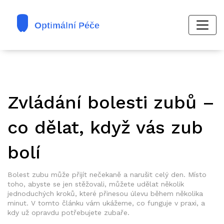
Zvládání bolesti zubů –
co dělat, když vás zub
bolí
Bolest zubu může přijít nečekaně a narušit celý den. Místo
toho, abyste se jen stěžovali, můžete udělat několik
jednoduchých kroků, které přinesou úlevu během několika
minut. V tomto článku vám ukážeme, co funguje v praxi, a
kdy už opravdu potřebujete zubaře.