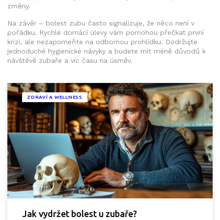
změny.
Na závěr – bolest zubu často signalizuje, že něco není v
pořádku. Rychlé domácí úlevy vám pomohou přečkat první
krizi, ale nezapomeňte na odbornou prohlídku. Dodržujte
jednoduché hygienické návyky a budete mít méně důvodů k
návštěvě zubaře a víc času na úsměv.
ZDRAVÍ A WELLNESS
Jak vydržet bolest u zubaře?