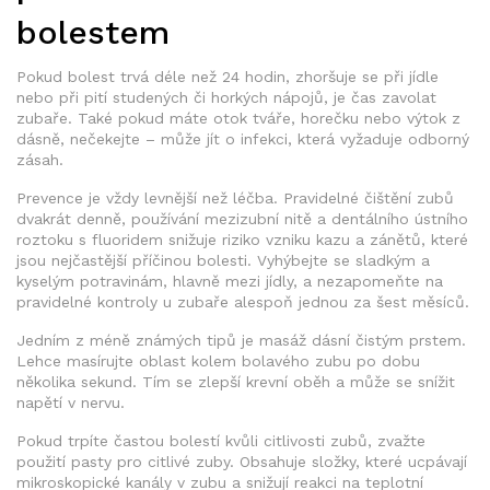
bolestem
Pokud bolest trvá déle než 24 hodin, zhoršuje se při jídle
nebo při pití studených či horkých nápojů, je čas zavolat
zubaře. Také pokud máte otok tváře, horečku nebo výtok z
dásně, nečekejte – může jít o infekci, která vyžaduje odborný
zásah.
Prevence je vždy levnější než léčba. Pravidelné čištění zubů
dvakrát denně, používání mezizubní nitě a dentálního ústního
roztoku s fluoridem snižuje riziko vzniku kazu a zánětů, které
jsou nejčastější příčinou bolesti. Vyhýbejte se sladkým a
kyselým potravinám, hlavně mezi jídly, a nezapomeňte na
pravidelné kontroly u zubaře alespoň jednou za šest měsíců.
Jedním z méně známých tipů je masáž dásní čistým prstem.
Lehce masírujte oblast kolem bolavého zubu po dobu
několika sekund. Tím se zlepší krevní oběh a může se snížit
napětí v nervu.
Pokud trpíte častou bolestí kvůli citlivosti zubů, zvažte
použití pasty pro citlivé zuby. Obsahuje složky, které ucpávají
mikroskopické kanály v zubu a snižují reakci na teplotní