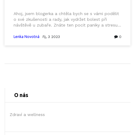
Ahoj, jsem blogerka a chtěla bych se s vámi podělit
o své zkušenosti a rady, jak vydržet bolest při
návštěvě u zubaře. Znáte ten pocit paniky a stresu
před zákrokem? Jak ta bolest může být někdy
nesnesitelná? Existují způsoby, jak to zvládnout a já
Lenka Novotná
říj, 3 2023
0
se s vámi o ně podělím. Přečtěte si moje tipy a triky,
jak zvládnout bolest a zvlášť návštěvu u zubaře.
O nás
Zdraví a wellness