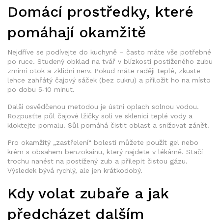
Domácí prostředky, které
pomáhají okamžitě
Nejdříve se podívejte do kuchyně – často máte vše potřebné
po ruce. Studený obklad na tvář v blízkosti postiženého zubu
zmírní otok a zklidní nerv. Pokud máte raději teplé, zkuste
lehce zahřátý čajový sáček (bez cukru) a přiložit ho na místo
po dobu 5‑10 minut.
Další osvědčenou metodou je ústní oplach solnou vodou.
Rozpusťte půl čajové lžičky soli ve sklenici teplé vody a
kloktejte pomalu. Sůl pomáhá čistit oblast a snižovat zánět.
Pro okamžitý „zastřelení“ bolesti můžete použít gel nebo
krém s obsahem benzokainu, který najdete v lékárně. Stačí
trochu nanést na postižený zub a přilepit čistou gázu.
Výsledek bývá rychlý, ale jen krátkodobý.
Kdy volat zubaře a jak
předcházet dalším