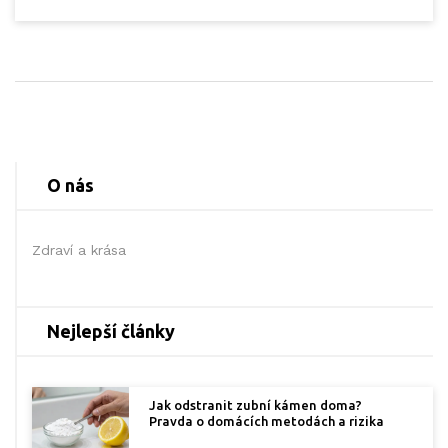
Zkrátka, pokud uvažujete o tom, zda jsou veneers
pro vás, tento průvodce je přesně to, co
potřebujete.
O nás
Zdraví a krása
Nejlepší články
Jak odstranit zubní kámen doma?
Pravda o domácích metodách a rizika