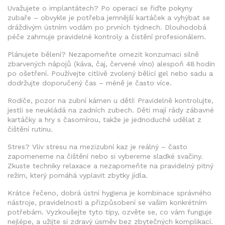
Uvažujete o implantátech? Po operaci se řiďte pokyny
zubaře – obvykle je potřeba jemnější kartáček a vyhýbat se
dráždivým ústním vodám po prvních týdnech. Dlouhodobá
péče zahrnuje pravidelné kontroly a čistění profesionálem.
Plánujete bělení? Nezapomeňte omezit konzumaci silně
zbarvených nápojů (káva, čaj, červené víno) alespoň 48 hodin
po ošetření. Používejte citlivě zvolený bělicí gel nebo sadu a
dodržujte doporučený čas – méně je často více.
Rodiče, pozor na zubní kámen u dětí! Pravidelně kontrolujte,
jestli se neukládá na zadních zubech. Děti mají rády zábavné
kartáčky a hry s časomírou, takže je jednoduché udělat z
čištění rutinu.
Stres? Vliv stresu na mezizubní kaz je reálný – často
zapomeneme na čištění nebo si vybereme sladké svačiny.
Zkuste techniky relaxace a nezapomeňte na pravidelný pitný
režim, který pomáhá vyplavit zbytky jídla.
Krátce řečeno, dobrá ústní hygiena je kombinace správného
nástroje, pravidelnosti a přizpůsobení se vašim konkrétním
potřebám. Vyzkoušejte tyto tipy, ozvěte se, co vám funguje
nejlépe, a užijte si zdravý úsměv bez zbytečných komplikací.