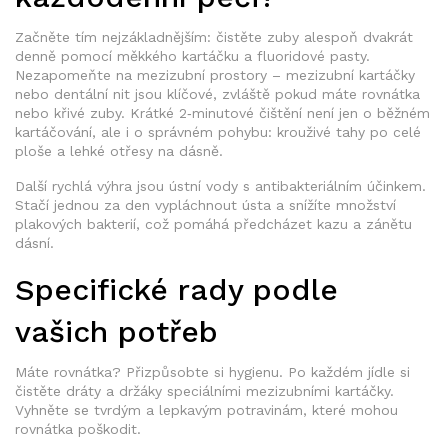
Začněte tím nejzákladnějším: čistěte zuby alespoň dvakrát
denně pomocí měkkého kartáčku a fluoridové pasty.
Nezapomeňte na mezizubní prostory – mezizubní kartáčky
nebo dentální nit jsou klíčové, zvláště pokud máte rovnátka
nebo křivé zuby. Krátké 2‑minutové čištění není jen o běžném
kartáčování, ale i o správném pohybu: krouživé tahy po celé
ploše a lehké otřesy na dásně.
Další rychlá výhra jsou ústní vody s antibakteriálním účinkem.
Stačí jednou za den vypláchnout ústa a snížíte množství
plakových bakterií, což pomáhá předcházet kazu a zánětu
dásní.
Specifické rady podle
vašich potřeb
Máte rovnátka? Přizpůsobte si hygienu. Po každém jídle si
čistěte dráty a držáky speciálními mezizubními kartáčky.
Vyhněte se tvrdým a lepkavým potravinám, které mohou
rovnátka poškodit.