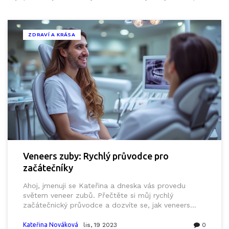
ZDRAVÍ A KRÁSA
Veneers zuby: Rychlý průvodce pro
začátečníky
Ahoj, jmenuji se Kateřina a dneska vás provedu
světem veneer zubů. Přečtěte si můj rychlý
začátečnický průvodce a dozvíte se, jak veneers
zuby mohou proměnit váš úsměv. Zjistíte také, jak
pečovat o veneers a jak dlouho mohou vydržet.
Kateřina Nováková
lis, 19 2023
0