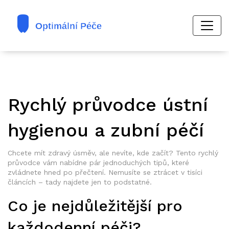
Rychlý průvodce ústní
hygienou a zubní péčí
Chcete mít zdravý úsměv, ale nevíte, kde začít? Tento rychlý
průvodce vám nabídne pár jednoduchých tipů, které
zvládnete hned po přečtení. Nemusíte se ztrácet v tisíci
článcích – tady najdete jen to podstatné.
Co je nejdůležitější pro
každodenní péči?