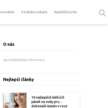
 rovnátek
Vzdělání zubaře
Nejdelší kořen
O nás
Spotřebitelské informace
Nejlepší články
10 nejlepších bělicích
pásek na zuby pro
dokonalý úsměv v roce