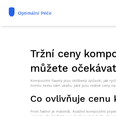
Tržní ceny kompo
můžete očekáva
Kompozitní fasety jsou oblíbený způsob, jak rychl
tomto textu vám ukážu, jaké jsou reálné ceny na t
Co ovlivňuje cenu 
První faktor je materiál. Kvalitní kompozitní prysk