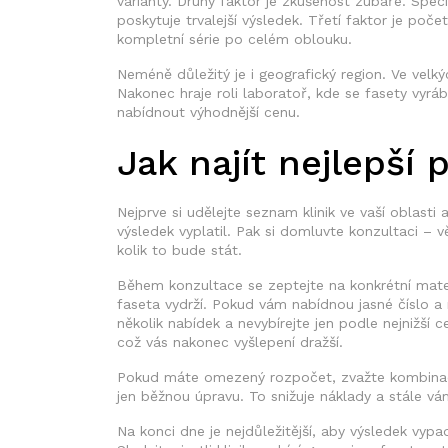
varianty. Druhý faktor je zkušenost zubaře. Speci
poskytuje trvalejší výsledek. Třetí faktor je poč
kompletní série po celém oblouku.
Neméně důležitý je i geografický region. Ve velk
Nakonec hraje roli laboratoř, kde se fasety vyráb
nabídnout výhodnější cenu.
Jak najít nejlepší
Nejprve si udělejte seznam klinik ve vaší oblasti a
výsledek vyplatil. Pak si domluvte konzultaci –
kolik to bude stát.
Během konzultace se zeptejte na konkrétní materi
faseta vydrží. Pokud vám nabídnou jasné číslo a m
několik nabídek a nevybírejte jen podle nejnižší 
což vás nakonec vyšlepení dražší.
Pokud máte omezený rozpočet, zvažte kombinaci:
jen běžnou úpravu. To snižuje náklady a stále v
Na konci dne je nejdůležitější, aby výsledek vyp