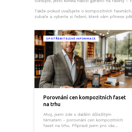
Sledujte, jestli klinika nabízí garanci na fasety –
Takže pokud uvažujete o kompozitních fasetách, zj
zubaře a vyberte si řešení, které vám přinese p
SPOTŘEBITELSKÉ INFORMACE
Porovnání cen kompozitních faset
na trhu
Ahoj, jsem zde s dalším důležitým
tématem - porovnání cen kompozitních
faset na trhu. Připravil jsem pro vás
podrobnou analýzu, která vám ukáže, kde