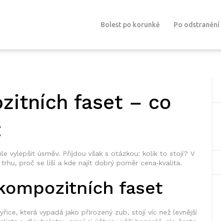
Bolest po korunkě
Po odstranění
zitních faset – co
t
e vylepšit úsměv. Přijdou však s otázkou: kolik to stojí? V
rhu, proč se liší a kde najít dobrý poměr cena‑kvalita.
kompozitních faset
yřice, která vypadá jako přirozený zub, stojí víc než levnější