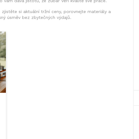
 to vám dává jistotu, že zubař věří kvalitě své práce.
istěte si aktuální tržní ceny, porovnejte materiály a
ěkný úsměv bez zbytečných výdajů.