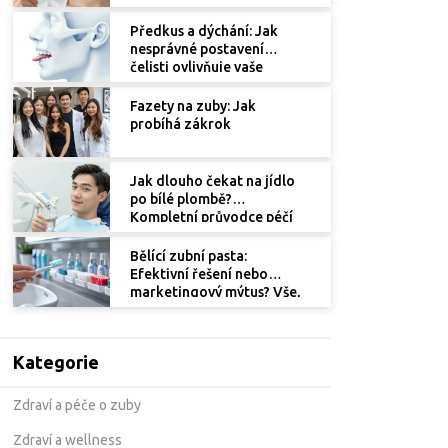
2025
Předkus a dýchání: Jak
nesprávné postavení
čelisti ovlivňuje vaše
nošení
Fazety na zuby: Jak
probíhá zákrok
Jak dlouho čekat na jídlo
po bílé plombě?
Kompletní průvodce péčí
Bělící zubní pasta:
Efektivní řešení nebo
marketingový mýtus? Vše,
co potřebujete vědět
Kategorie
Zdraví a péče o zuby
Zdraví a wellness