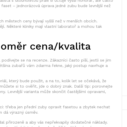
alista s dlouholetou praxí si účtuje vyšší honorář, ale často
et faset – jednorázová úprava jedné zubu bude levnější než
ých městech ceny bývají vyšší než v menších obcích.
ějí. Některé kliniky mají vlastní laboratoř a mohou tak
 poměr cena/kvalita
 podívejte se na recenze. Zákazníci často píší, jestli se jim
 většina zubařů vám zdarma řekne, jaký postup navrhuje a
ál, který bude použit, a na to, kolik let se očekává, že
ůžete si to ověřit, jde o dobrý znak. Další tip: porovnejte
ceny. Levnější varianta může skončit častějšími opravami,
 třeba jen přední zuby opravit fasetou a zbytek nechat
ám dá výrazný úsměv.
adal přirozeně a aby vás nepřekvapily dodatečné náklady.