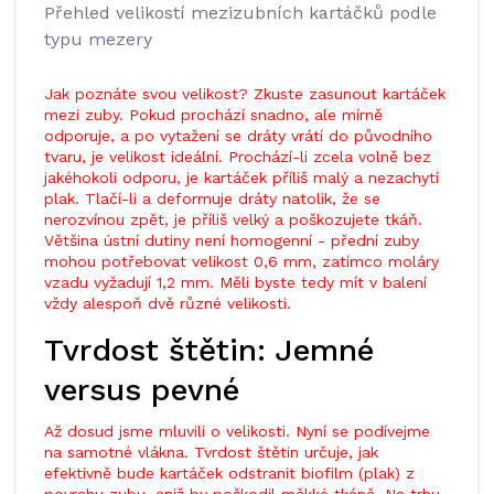
Přehled velikostí mezizubních kartáčků podle
typu mezery
Jak poznáte svou velikost? Zkuste zasunout kartáček
mezi zuby. Pokud prochází snadno, ale mírně
odporuje, a po vytažení se dráty vrátí do původního
tvaru, je velikost ideální. Prochází-li zcela volně bez
jakéhokoli odporu, je kartáček příliš malý a nezachytí
plak. Tlačí-li a deformuje dráty natolik, že se
nerozvínou zpět, je příliš velký a poškozujete tkáň.
Většina ústní dutiny není homogenní - přední zuby
mohou potřebovat velikost 0,6 mm, zatímco moláry
vzadu vyžadují 1,2 mm. Měli byste tedy mít v balení
vždy alespoň dvě různé velikosti.
Tvrdost štětin: Jemné
versus pevné
Až dosud jsme mluvili o velikosti. Nyní se podívejme
na samotné vlákna. Tvrdost štětin určuje, jak
efektivně bude kartáček odstranit biofilm (plak) z