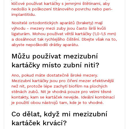
klíčové používat kartáčky s jemnými štětinami, aby
nedošlo k poškození titánového povrchu nebo peri-
implantitidu.
Nositelé ortodontických aparátů (brakety) mají
výhodu - mezery mezi zuby jsou často širší kvůli
ligaturám. Mohou používat větší kartáčky (1,0-1,5 mm)
a dosáhnout tak rychlejšího čištění. Dbejte však na to,
abyste nepoškodili drátky aparátu.
Můžu používat mezizubní
kartáčky místo zubní niti?
Ano, pokud máte dostatečně široké mezery.
Mezizubní kartáčky jsou pro čiření mezer efektivnější
než nit, protože lépe zachytí biofilm na plochých
stěnách zubů. Nit je vhodná pouze pro velmi těsné
kontakty, kam se kartáček nevejde. Ideální kombinací
je použití obou nástrojů tam, kde je to vhodné.
Co dělat, když mi mezizubní
kartáček krvácí?