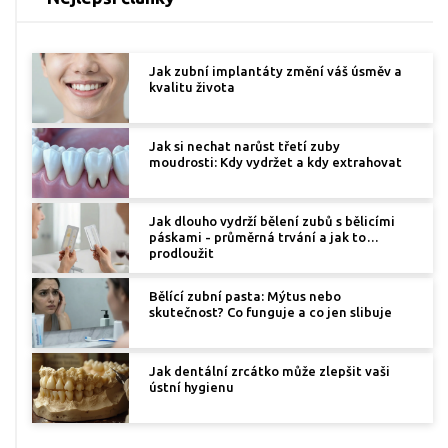
Jak zubní implantáty změní váš úsměv a
kvalitu života
Jak si nechat narůst třetí zuby
moudrosti: Kdy vydržet a kdy extrahovat
Jak dlouho vydrží bělení zubů s bělicími
páskami - průměrná trvání a jak to
prodloužit
Bělící zubní pasta: Mýtus nebo
skutečnost? Co funguje a co jen slibuje
Jak dentální zrcátko může zlepšit vaši
ústní hygienu