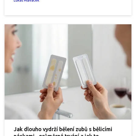
Lukáš Hlaváček
Jak dlouho vydrží bělení zubů s bělicími
páskami - průměrná trvání a jak to