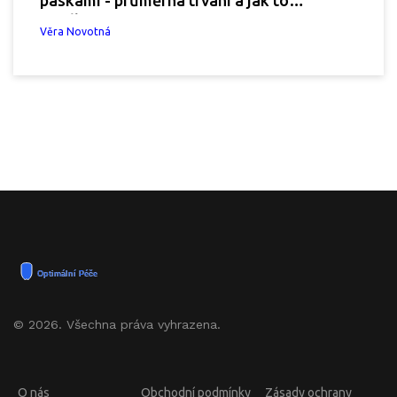
prodloužit
Věra Novotná
© 2026. Všechna práva vyhrazena.
O nás
Obchodní podmínky
Zásady ochrany