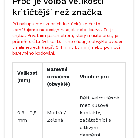
Proč je volba velikosti
kritičtější než značka
Při nákupu mezizubních kartáčků se často
zaměřujeme na design rukojeti nebo barvu. To je
chyba. Prvotním parametrem, který musíte určit, je
průměr drátu (velikost). Tento údaj je obvykle uveden
v milimetrech (např. 0,4 mm, 1,2 mm) nebo pomocí
barevného kódování.
Barevné
Velikost
označení
Vhodné pro
(mm)
(obvyklé)
Děti, velmi těsné
mezikusové
0,3 - 0,5
Modrá /
kontakty,
mm
Zelená
začátečníci s
citlivými
dásněmi