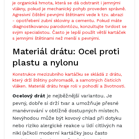
je organická hmota, která se dá odstranit i jemnými
vlákny, pokud je mechanický pohyb proveden správně.
Agresivní čištění pevnými štětinami vede k tzv. abrazi
- opotřebení zubní skloviny a cementu. Pokud máte
diagnostikovanou parodontózu, konzultujte tvrdost se
svým specialistou. Často je lepší použít větší kartáček
s jemnými štětinami než menší s pevnými.
Materiál drátu: Ocel proti
plastu a nylonu
Konstrukce mezizubního kartáčku se skládá z drátu,
který drží štětiny pohromadě, a samotných čisticích
vláken. Materiál drátu hraje roli v pohodlí a životnosti.
Ocelový drát
je
nejběžnější variantou. Je
pevný, dobře si drží tvar a umožňuje přesné
manévrování v obtížně dostupných místech.
Nevýhodou může být kovový chlad při dotyku
nebo riziko alergické reakce u lidí citlivých na
nikl (ačkoli moderní kartáčky jsou často