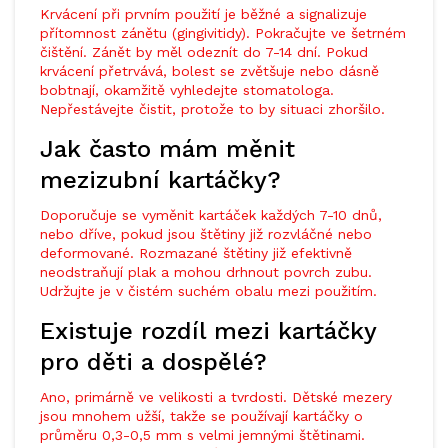
Krvácení při prvním použití je běžné a signalizuje
přítomnost zánětu (gingivitidy). Pokračujte ve šetrném
čištění. Zánět by měl odeznít do 7-14 dní. Pokud
krvácení přetrvává, bolest se zvětšuje nebo dásně
bobtnají, okamžitě vyhledejte stomatologa.
Nepřestávejte čistit, protože to by situaci zhoršilo.
Jak často mám měnit
mezizubní kartáčky?
Doporučuje se vyměnit kartáček každých 7-10 dnů,
nebo dříve, pokud jsou štětiny již rozvláčné nebo
deformované. Rozmazané štětiny již efektivně
neodstraňují plak a mohou drhnout povrch zubu.
Udržujte je v čistém suchém obalu mezi použitím.
Existuje rozdíl mezi kartáčky
pro děti a dospělé?
Ano, primárně ve velikosti a tvrdosti. Dětské mezery
jsou mnohem užší, takže se používají kartáčky o
průměru 0,3-0,5 mm s velmi jemnými štětinami.