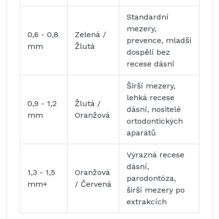
Standardní
mezery,
0,6 - 0,8
Zelená /
prevence, mladší
mm
Žlutá
dospělí bez
recese dásní
Širší mezery,
lehká recese
0,9 - 1,2
Žlutá /
dásní, nositelé
mm
Oranžová
ortodontických
aparátů
Výrazná recese
dásní,
1,3 - 1,5
Oranžová
parodontóza,
mm+
/ Červená
širší mezery po
extrakcích