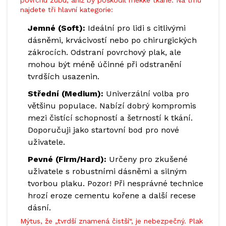
povrchu zubu, aniž by poškodil měkké tkáně. Na trhu
najdete tři hlavní kategorie:
Jemné (Soft):
Ideální pro lidi s citlivými
dásněmi, krvácivostí nebo po chirurgických
zákrocích. Odstraní povrchový plak, ale
mohou být méně účinné při odstranění
tvrdších usazenin.
Střední (Medium):
Univerzální volba pro
většinu populace. Nabízí dobrý kompromis
mezi čistící schopností a šetrností k tkání.
Doporučuji jako startovní bod pro nové
uživatele.
Pevné (Firm/Hard):
Určeny pro zkušené
uživatele s robustními dásněmi a silným
tvorbou plaku. Pozor! Při nesprávné technice
hrozí eroze cementu kořene a další recese
dásní.
Mýtus, že „tvrdší znamená čistší“, je nebezpečný. Plak