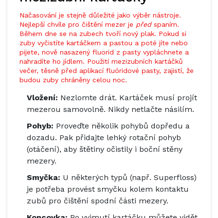
Načasování je stejně důležité jako výběr nástroje.
Nejlepší chvíle pro čištění mezer je
před
spaním.
Během dne se na zubech tvoří nový plak. Pokud si
zuby vyčistíte kartáčkem a pastou a poté jíte nebo
pijete, nově nasazený fluorid z pasty vypláchnete a
nahradíte ho jídlem. Použití mezizubních kartáčků
večer, těsně před aplikací fluóridové pasty, zajistí, že
budou zuby chráněny celou noc.
Vložení:
Nezlomte drát. Kartáček musí projít
mezerou samovolně. Nikdy netlačte násilím.
Pohyb:
Proveďte několik pohybů dopředu a
dozadu. Pak přidajte lehký rotační pohyb
(otáčení), aby štětiny očistily i boční stěny
mezery.
Smyčka:
U některých typů (např. Superfloss)
je potřeba provést smyčku kolem kontaktu
zubů pro čištění spodní části mezery.
Koncovka:
Po vyjmutí kartáčku můžete vidět