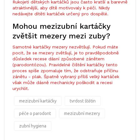
Rukojeti dětských kartáčků jsou často kratší a barevně
atraktivnější, aby dítě motivovaly k péči. Nikdy
nedávejte dítěti kartáček určený pro dospělé.
Mohou mezizubní kartáčky
zvětšit mezery mezi zuby?
Samotné kartáčky mezery nezvětšují. Pokud máte
pocit, že se mezery zvětšují, je to pravděpodobně
důsledek recese dásní způsobené zánětem
(parodontózou). Pravidelné čištění kartáčky tento
proces spíše zpomaluje tím, že odstraňuje příčinu
zánětu - plak. Špatně vybraný příliš velký kartáček
však může dásně mechanicky poškodit a recesi
urychlit.
mezizubní kartáčky
tvrdost štětin
péče o parodont
mezizubní mezery
zubní hygiena