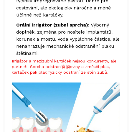
tyčinky impregnované pastou. Dobré pro
cestování, ale ekologicky náročné a méně
účinné než kartáčky.
Orální irrigátor (zubní sprcha):
Výborný
doplněk, zejména pro nositele implantátů,
korunek a mostů. Voda vypláchne částice, ale
nenahrazuje mechanické odstranění plaku
štětinami.
Irrigátor a mezizubní kartáček nejsou konkurenty, ale
partneři. Sprcha odstraní食物oviny a změkčí plak,
kartáček pak plak fyzicky odstraní ze stěn zubů.