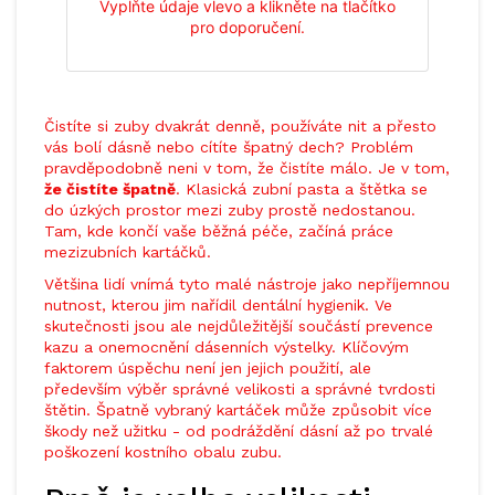
Vyplňte údaje vlevo a klikněte na tlačítko
pro doporučení.
Čistíte si zuby dvakrát denně, používáte nit a přesto
vás bolí dásně nebo cítíte špatný dech? Problém
pravděpodobně neni v tom, že čistíte málo. Je v tom,
že čistíte špatně
. Klasická zubní pasta a štětka se
do úzkých prostor mezi zuby prostě nedostanou.
Tam, kde končí vaše běžná péče, začíná práce
mezizubních kartáčků.
Většina lidí vnímá tyto malé nástroje jako nepříjemnou
nutnost, kterou jim nařídil dentální hygienik. Ve
skutečnosti jsou ale nejdůležitější součástí prevence
kazu a onemocnění dásenních výstelky. Klíčovým
faktorem úspěchu není jen jejich použití, ale
především výběr správné velikosti a správné tvrdosti
štětin. Špatně vybraný kartáček může způsobit více
škody než užitku - od podráždění dásní až po trvalé
poškození kostního obalu zubu.