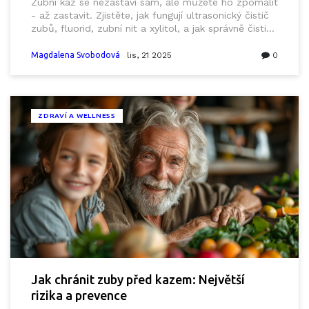
Zubní kaz se nezastaví sám, ale můžete ho zpomalit
- až zastavit. Zjistěte, jak fungují ultrasonický čistič
zubů, fluorid, zubní nit a xylitol, a jak správně čistit
zuby, aby jste se vyhnuli plombování.
Magdalena Svobodová
lis, 21 2025
0
ZDRAVÍ A WELLNESS
Jak chránit zuby před kazem: Největší
rizika a prevence