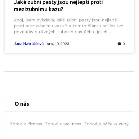
Jaké zubní pasty jsou nejlepší proti
mezizubnímu kazu?
Ahoj, jsem zvědavá, jaké zubní pasty jsou nejlepší
proti mezizubnímu kazu? V tomto článku sdílím své
poznatky o různých zubních pastách a jejich
účinnosti proti kazu. Povíme si také, jak správně
péčovat o naše zubný zdraví a jaké další produkty
Jana Navrátilová
srp, 10 2023
0
můžeme využít pro prevenci zubního kazu. Stické
zuby jsou zdraví a krásný úsměv je to nejlepší, co
můžeme svému vzhledu dopřát!
O nás
Zdraví a fitness, Zdraví a wellness, Zdraví a péče o zuby