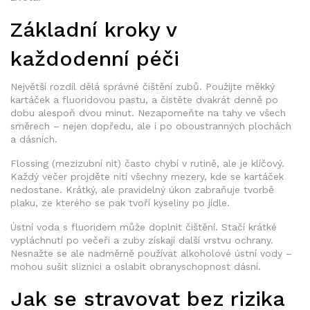
Základní kroky v
každodenní péči
Největší rozdíl dělá správné čištění zubů. Použijte měkký
kartáček a fluoridovou pastu, a čistěte dvakrát denně po
dobu alespoň dvou minut. Nezapomeňte na tahy ve všech
směrech – nejen dopředu, ale i po oboustranných plochách
a dásních.
Flossing (mezizubní nit) často chybí v rutině, ale je klíčový.
Každý večer projděte nití všechny mezery, kde se kartáček
nedostane. Krátký, ale pravidelný úkon zabraňuje tvorbě
plaku, ze kterého se pak tvoří kyseliny po jídle.
Ústní voda s fluoridem může doplnit čištění. Stačí krátké
vypláchnutí po večeři a zuby získají další vrstvu ochrany.
Nesnažte se ale nadměrně používat alkoholové ústní vody –
mohou sušit sliznici a oslabit obranyschopnost dásní.
Jak se stravovat bez rizika