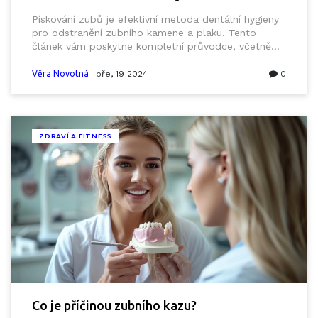
Pískování zubů je efektivní metoda dentální hygieny
pro odstranění zubního kamene a plaku. Tento
článek vám poskytne kompletní průvodce, včetně
toho, co potřebujete vědět před procedurou, jak
probíhá, její přínosy a potenciální rizika. Zároveň
Věra Novotná
bře, 19 2024
0
získáte tipy, jak udržet výsledky co nejdéle a zajistit
si tak zdravý a krásný úsměv.
ZDRAVÍ A FITNESS
Co je příčinou zubního kazu?