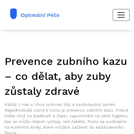
Prevence zubního kazu
– co dělat, aby zuby
zůstaly zdravé
Každý z nás si chce uchovat bílý a bezbolestný úsměv.
Nejjednodušší cesta k tomu je prevence zubního kazu. Pokud
máte chuť na sladkosti a často zapomínáte na ústní hygienu,
kaz se může objevit rychleji, než čekáte. Proto se podívejme
na konkrétní kroky, které můžete začlenit do každodenního
života.