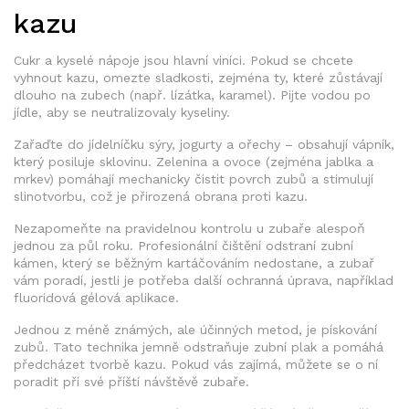
kazu
Cukr a kyselé nápoje jsou hlavní viníci. Pokud se chcete
vyhnout kazu, omezte sladkosti, zejména ty, které zůstávají
dlouho na zubech (např. lízátka, karamel). Pijte vodou po
jídle, aby se neutralizovaly kyseliny.
Zařaďte do jídelníčku sýry, jogurty a ořechy – obsahují vápník,
který posiluje sklovinu. Zelenina a ovoce (zejména jablka a
mrkev) pomáhají mechanicky čistit povrch zubů a stimulují
slinotvorbu, což je přirozená obrana proti kazu.
Nezapomeňte na pravidelnou kontrolu u zubaře alespoň
jednou za půl roku. Profesionální čištění odstraní zubní
kámen, který se běžným kartáčováním nedostane, a zubař
vám poradí, jestli je potřeba další ochranná úprava, například
fluoridová gélová aplikace.
Jednou z méně známých, ale účinných metod, je pískování
zubů. Tato technika jemně odstraňuje zubní plak a pomáhá
předcházet tvorbě kazu. Pokud vás zajímá, můžete se o ní
poradit při své příští návštěvě zubaře.