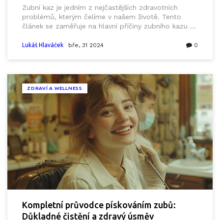
Zubní kaz je jedním z nejčastějších zdravotních
problémů, kterým čelíme v našem životě. Tento
článek se zaměřuje na hlavní příčiny zubního kazu a
nabízí užitečné tipy pro jeho prevenci. Od škodlivých
stravovacích návyků po nedostatečnou ústní
Lukáš Hlaváček
bře, 31 2024
0
hygienu, prozkoumáme klíčové faktory, které
přispívají k poškození zubů, a ukážeme, jak můžeme
své úsměvy udržet zdravé a silné.
ZDRAVÍ A WELLNESS
Kompletní průvodce pískováním zubů:
Důkladné čistění a zdravý úsměv