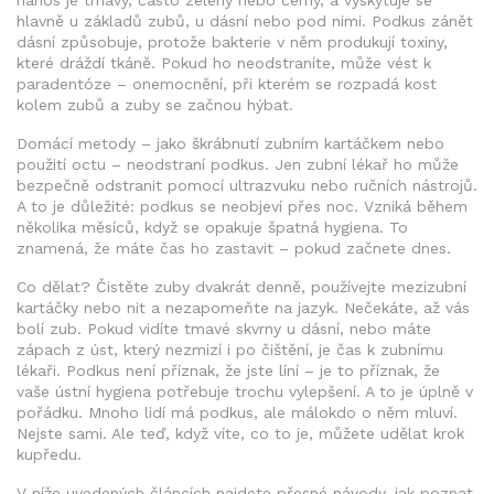
nános je tmavý, často zelený nebo černý, a vyskytuje se
hlavně u základů zubů, u dásní nebo pod nimi. Podkus
zánět
dásní
způsobuje, protože bakterie v něm produkují toxiny,
které dráždí tkáně. Pokud ho neodstraníte, může vést k
paradentóze
– onemocnění, při kterém se rozpadá kost
kolem zubů a zuby se začnou hýbat.
Domácí metody – jako škrábnutí zubním kartáčkem nebo
použití octu – neodstraní podkus. Jen zubní lékař ho může
bezpečně odstranit pomocí ultrazvuku nebo ručních nástrojů.
A to je důležité: podkus se neobjeví přes noc. Vzniká během
několika měsíců, když se opakuje špatná hygiena. To
znamená, že máte čas ho zastavit – pokud začnete dnes.
Co dělat? Čistěte zuby dvakrát denně, používejte mezizubní
kartáčky nebo nit a nezapomeňte na jazyk. Nečekáte, až vás
bolí zub. Pokud vidíte tmavé skvrny u dásní, nebo máte
zápach z úst, který nezmizí i po čištění, je čas k zubnímu
lékaři. Podkus není příznak, že jste líní – je to příznak, že
vaše ústní hygiena potřebuje trochu vylepšení. A to je úplně v
pořádku. Mnoho lidí má podkus, ale málokdo o něm mluví.
Nejste sami. Ale teď, když víte, co to je, můžete udělat krok
kupředu.
V níže uvedených článcích najdete přesné návody, jak poznat