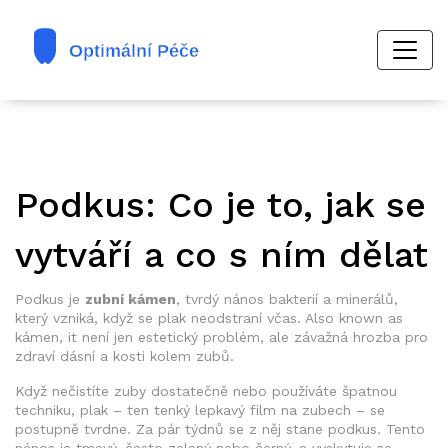
Podkus: Co je to, jak se
vytváří a co s ním dělat
Podkus je
zubní kámen
,
tvrdý nános bakterií a minerálů,
který vzniká, když se plak neodstraní včas
. Also known as
kámen
, it
není jen estetický problém, ale závažná hrozba pro
zdraví dásní a kosti kolem zubů
.
Když nečistíte zuby dostatečně nebo používáte špatnou
techniku, plak – ten tenký lepkavý film na zubech – se
postupně tvrdne. Za pár týdnů se z něj stane podkus. Tento