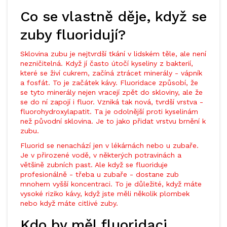
Co se vlastně děje, když se
zuby fluoridují?
Sklovina zubu je nejtvrdší tkání v lidském těle, ale není
nezničitelná. Když jí často útočí kyseliny z bakterií,
které se živí cukrem, začíná ztrácet minerály - vápník
a fosfát. To je začátek kávy. Fluoridace způsobí, že
se tyto minerály nejen vracejí zpět do skloviny, ale že
se do ní zapojí i fluor. Vzniká tak nová, tvrdší vrstva -
fluorohydroxylapatit. Ta je odolnější proti kyselinám
než původní sklovina. Je to jako přidat vrstvu brnění k
zubu.
Fluorid se nenachází jen v lékárnách nebo u zubaře.
Je v přirozené vodě, v některých potravinách a
většině zubních past. Ale když se fluoriduje
profesionálně - třeba u zubaře - dostane zub
mnohem vyšší koncentraci. To je důležité, když máte
vysoké riziko kávy, když jste měli několik plombek
nebo když máte citlivé zuby.
Kdo by měl fluoridaci