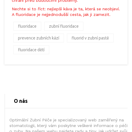
chrání před budoucími problémy.
Nechte si to říct: nejlepší káva je ta, která se neobjeví.
A fluoridace je nejjednodušší cesta, jak ji zamezit.
fluoridace
zubní fluoridace
prevence zubních kází
fluorid v zubní pastě
fluoridace dětí
O nás
Optimální Zubní Péče je specializovaný web zaměřený na
stomatologii, který vám poskytne veškeré informace o péči
o zuby. Na našem webu najdete rady a tipy, jak udržet svůj