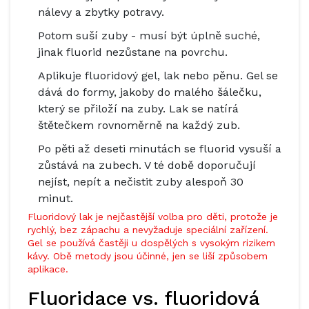
nálevy a zbytky potravy.
Potom suší zuby - musí být úplně suché,
jinak fluorid nezůstane na povrchu.
Aplikuje fluoridový gel, lak nebo pěnu. Gel se
dává do formy, jakoby do malého šálečku,
který se přiloží na zuby. Lak se natírá
štětečkem rovnoměrně na každý zub.
Po pěti až deseti minutách se fluorid vysuší a
zůstává na zubech. V té době doporučují
nejíst, nepít a nečistit zuby alespoň 30
minut.
Fluoridový lak je nejčastější volba pro děti, protože je
rychlý, bez zápachu a nevyžaduje speciální zařízení.
Gel se používá častěji u dospělých s vysokým rizikem
kávy. Obě metody jsou účinné, jen se liší způsobem
aplikace.
Fluoridace vs. fluoridová