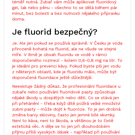
téměř nutná. Zubař vám může aplikovat fluoridový
gel, lak nebo pěnu - všechno to se dělá během pár
minut, bez bolesti a bez nutnosti nějakého přípravku
doma.
Je fluorid bezpečný?
Je. Ale jen pokud se používá správně. V Česku je voda
přirozeně bohatá na fluorid, ale ne všude ve stejné
míře. V Brně je obsah fluoridu ve vodě v rámci
doporučeného rozmezí - kolem 0,6-0,8 mg na litr. To
je ideální pro prevenci kávy. Pokud byste pili jen vodu
z některých oblastí, kde je fluoridu málo, může být
doporučená fluoridace ještě důležitější.
Neexistuje žádný důkaz, že profesionální fluoridace u
zubaře nebo používání fluoridové pasty způsobuje
nějaké škody u dospělých nebo dětí. Co se stává jen
při přehánění - třeba když dítě požírá velké množství
zubní pasty - může dojít k fluoróze. To je jen drobná
změna barvy skloviny, často jen jemné bílé skvrnky.
Není to káva, není to škoda, a většinou je to čistě
estetická věc. A děje se to jen při dlouhodobém
příjmu příliš vysokých dávek - například při používání