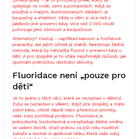
„umělá látka“ - je to přirozený prvek, který se
vyskytuje ve vodě, zemi a potravinách. Když se
používá v malých, kontrolovaných dávkách, je
bezpečný a efektivní. Věda o něm ví více než o
jakékoliv jiné prevenci kávy. Více než 3 000 studií
potvrzuje jeho účinnost a bezpečnost.
Alternativy? Existují - například kalcium a fosfátové
preparáty, ale jejich účinek je slabší. Neexistuje žádná
metoda, která by nahradila fluorid v prevenci kávy u
dětí. A pro dospělé je to stále nejúčinnější způsob, jak
zpomalit pokročilou destrukci skloviny.
Fluoridace není „pouze pro
děti“
Je to jedna z těch věcí, které se nezastaví v dětství.
Zuby se nezastaví s věkem. Když jste dospělý a máte
zubní kávu, citlivé dásně nebo předchozí plomby,
vaše zuby potřebují podporu. Fluoridace je
jednoduchá, bezbolestná a nevyžaduje žádné změny
ve vašem životě. Stačí jednou za půl roku navštívit
zubaře a nechat si aplikovat látku, která vaše zuby