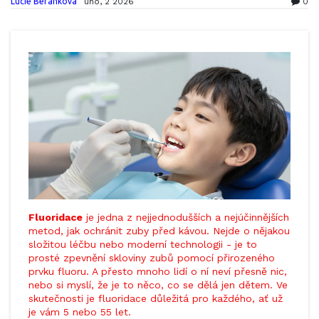
Lucie Beránková
úno, 2 2026
0
Fluoridace
je jedna z nejjednodušších a nejúčinnějších
metod, jak ochránit zuby před kávou. Nejde o nějakou
složitou léčbu nebo moderní technologii - je to
prosté zpevnění skloviny zubů pomocí přirozeného
prvku fluoru. A přesto mnoho lidí o ní neví přesně nic,
nebo si myslí, že je to něco, co se dělá jen dětem. Ve
skutečnosti je fluoridace důležitá pro každého, ať už
je vám 5 nebo 55 let.