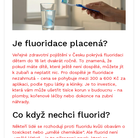
Je fluoridace placená?
Veřejné zdravotní pojištění v Česku pokrývá fluoridaci
dětem do 18 let dvakrát ročně. To znamená, že
pokud máte dítě, které ještě není dospělé, můžete jít
k zubaři a neplatit nic. Pro dospělé je fluoridace
nezahrnutá - cena se pohybuje mezi 300 a 600 Kč za
aplikaci, podle typu látky a kliniky. Je to investice,
která vám může ušetřit tisíce korun v budoucnu - na
plomby, kořenové léčby nebo dokonce na zubní
náhrady.
Co když nechci fluorid?
Někteří lidé se rozhodují proti fluoridu kvůli obavám o
toxickost nebo „umělé chemikálie“. Ale fluorid není