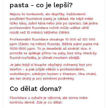
pasta - co je lepší?
Nejsou to konkurenti, ale doplňky. Každodenní
používání fluoridové pasty je základ. Ale když máte
riziko kávy, zubní káva nebo jste po operaci, tak jedna
profesionální fluoridace ročně může udělat větší
rozdíl než 12 měsíců běžného čištění.
Profesionální fluoridace obsahuje 10 000 až 120 000
ppm (částic na milion) fluoridu. Běžná zubní pasta má
1000-1500 ppm. To je desetkrát až stokrát více. A
protože se aplikuje přímo na zuby, bez sliny, která by
fluorid rozředila, je účinek mnohem silnější.
Je jako když si koupíte obyčejný ochranný kryt pro
telefon - a pak přijde někdo s profesionálním,
vodotěsným, odolným krytem z titanium. Oba chrání,
ale ten druhý je pro extrémní podmínky.
Co dělat doma?
Fluoridace u zubaře je výborná, ale doma máte
kontrolu denně. Zde je co dělat: