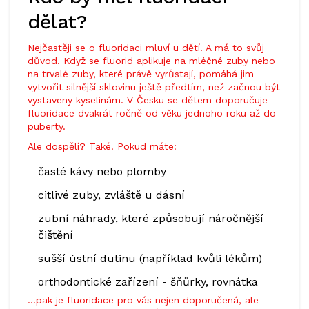
dělat?
Nejčastěji se o fluoridaci mluví u dětí. A má to svůj
důvod. Když se fluorid aplikuje na mléčné zuby nebo
na trvalé zuby, které právě vyrůstají, pomáhá jim
vytvořit silnější sklovinu ještě předtím, než začnou být
vystaveny kyselinám. V Česku se dětem doporučuje
fluoridace dvakrát ročně od věku jednoho roku až do
puberty.
Ale dospělí? Také. Pokud máte:
časté kávy nebo plomby
citlivé zuby, zvláště u dásní
zubní náhrady, které způsobují náročnější
čištění
sušší ústní dutinu (například kvůli lékům)
orthodontické zařízení - šňůrky, rovnátka
…pak je fluoridace pro vás nejen doporučená, ale