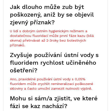
Jak dlouho může zub být
poškozený, aniž by se objevil
zjevný příznak?
U lidí s dobrým ústním hygienickým režimem a
dostatečnou fluoridací může první fáze kazu (bílá
skvrna) přetrvávat až 2‑3roky bez bolestivých
příznaků.
Zvyšuje používání ústní vody s
fluoridem rychlost učiněného
ošetření?
Ano, pravidelné používání ústní vody s 0,05%
fluoridem může zrychlit remineralizaci poškozené
skloviny a často umožní zamezit nutnosti výplně.
Mohu si sám/a zjistit, ve které
fázi se kaz nachází?