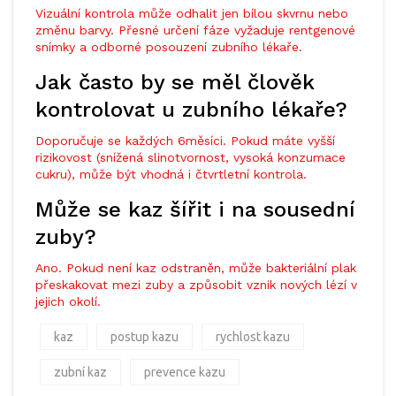
Vizuální kontrola může odhalit jen bílou skvrnu nebo
změnu barvy. Přesné určení fáze vyžaduje rentgenové
snímky a odborné posouzení zubního lékaře.
Jak často by se měl člověk
kontrolovat u zubního lékaře?
Doporučuje se každých 6měsíci. Pokud máte vyšší
rizikovost (snížená slinotvornost, vysoká konzumace
cukru), může být vhodná i čtvrtletní kontrola.
Může se kaz šířit i na sousední
zuby?
Ano. Pokud není kaz odstraněn, může bakteriální plak
přeskakovat mezi zuby a způsobit vznik nových lézí v
jejich okolí.
kaz
postup kazu
rychlost kazu
zubní kaz
prevence kazu