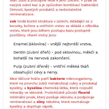
tkáň zubu a postupně vede k jeho zničení. V praxi se
nazývá zubní kaz a je způsoben kombinací bakteriální
činnosti, kyselých produktů a nedostatečné
remineralizace.
zub
tvrdá kostní struktura v ústech, skládající se z
korunky, kořene a vnitřních vrstev
se skládá z několika
vrstev, které jsou během postupu kazu postupně
postiženy. Hlavní vrstvy jsou:
Enamel (sklovina) - vnější nejtvrdší vrstva.
Dentin (zubní dřeň) - pod sklovinou, měkčí a
bohatší na nervová zakončení.
Pulp (zubní dřeně) - vnitřní měkká tkáň
obsahující cévy a nervy.
Mezi klíčové hráče patří
bakterie
mikroorganismy,
které na povrchu zubů metabolizují cukry a produkují
kyseliny
, a
kyselina
chemická látka, která rozpuští
minerály ve sklovině
. Protichůdně působí
fluorid
minimální prvek, který posiluje sklovinu a podporuje
remineralizaci
a
sliny
tekutina, která neutralizuje
kyseliny a doplňuje vápník
.