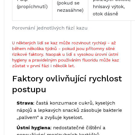
(pokud se
(propíchnutí)
hnisavý výtok,
nezasáhne)
otok dásně
Porovnání jednotlivých fází kazu
U některých lidí se kaz může rozvinout rychleji - až
během několika týdnů - pokud jsou přítomny silné
rizikové faktory. Naopak u lidí s vysokou úrovní ústní
hygieny a pravidelným používáním fluoridu může kaz
zůstat v první fázi i několik let.
Faktory ovlivňující rychlost
postupu
Strava
: častá konzumace cukrů, kyselých
nápojů a lepkavých snacků zásobuje bakterie
„palivem“ a zvyšuje kyselost.
Ústní hygiena
: nedostatečné čištění a
nepoužívání mezizubních kartáčků