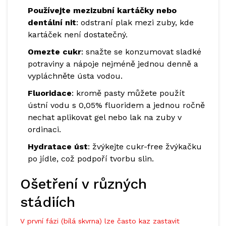
Používejte mezizubní kartáčky nebo
dentální nit
: odstraní plak mezi zuby, kde
kartáček není dostatečný.
Omezte cukr
: snažte se konzumovat sladké
potraviny a nápoje nejméně jednou denně a
vypláchněte ústa vodou.
Fluoridace
: kromě pasty můžete použít
ústní vodu s 0,05% fluoridem a jednou ročně
nechat aplikovat gel nebo lak na zuby v
ordinaci.
Hydratace úst
: žvýkejte cukr-free žvýkačku
po jídle, což podpoří tvorbu slin.
Ošetření v různých
stádiích
V první fázi (bílá skvrna) lze často kaz zastavit