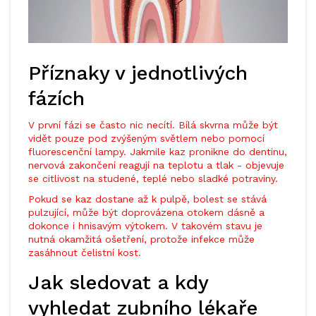
Příznaky v jednotlivých
fázích
V první fázi se často nic necítí. Bílá skvrna může být
vidět pouze pod zvýšeným světlem nebo pomocí
fluorescenční lampy. Jakmile kaz pronikne do dentinu,
nervová zakončení reagují na teplotu a tlak - objevuje
se citlivost na studené, teplé nebo sladké potraviny.
Pokud se kaz dostane až k pulpě, bolest se stává
pulzující, může být doprovázena otokem dásně a
dokonce i hnisavým výtokem. V takovém stavu je
nutná okamžitá ošetření, protože infekce může
zasáhnout čelistní kost.
Jak sledovat a kdy
vyhledat zubního lékaře