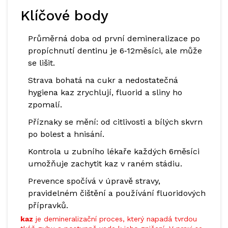
Klíčové body
Průměrná doba od první demineralizace po
propíchnutí dentinu je 6‑12měsíci, ale může
se lišit.
Strava bohatá na cukr a nedostatečná
hygiena kaz zrychlují, fluorid a sliny ho
zpomalí.
Příznaky se mění: od citlivosti a bílých skvrn
po bolest a hnisání.
Kontrola u zubního lékaře každých 6měsíci
umožňuje zachytit kaz v raném stádiu.
Prevence spočívá v úpravě stravy,
pravidelném čištění a používání fluoridových
přípravků.
kaz
je demineralizační proces, který napadá tvrdou