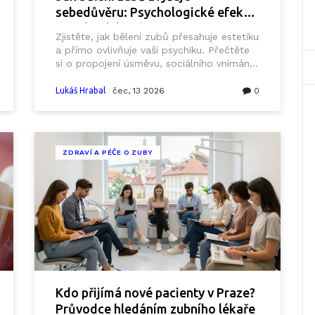
sebedůvěru: Psychologické efekty
a praktické rady
Zjistěte, jak bělení zubů přesahuje estetiku
a přímo ovlivňuje vaši psychiku. Přečtěte
si o propojení úsměvu, sociálního vnímání
a sebenálosti.
Lukáš Hrabal
čec, 13 2026
0
ZDRAVÍ A PÉČE O ZUBY
Kdo přijímá nové pacienty v Praze?
Průvodce hledáním zubního lékaře