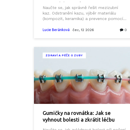
estetické řešení
Naučte se, jak správně řešit mezizubní
kaz. Odstranění kazu, výběr materiálu
(kompozit, keramika) a prevence pomocí
nitky. Kompletní průvodce léčbou.
Lucie Beránková
čec, 12 2026
0
ZDRAVÍ A PÉČE O ZUBY
Gumičky na rovnátka: Jak se
vyhnout bolesti a zkrátit léčbu
Naučte se, jak zvládnout bolest při nošení