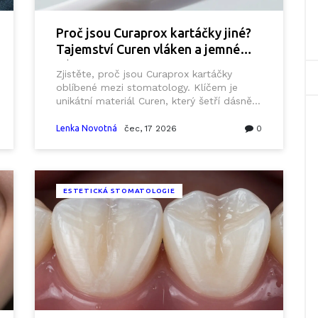
Proč jsou Curaprox kartáčky jiné?
Tajemství Curen vláken a jemné
péče
Zjistěte, proč jsou Curaprox kartáčky
oblíbené mezi stomatology. Klíčem je
unikátní materiál Curen, který šetří dásně a
emal.
Lenka Novotná
čec, 17 2026
0
ESTETICKÁ STOMATOLOGIE