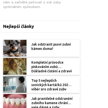
nám a začněte pečovat o své zuby
optimálním způsobem.
Nejlepší články
Jak odstranit psovi zubní
kámen doma?
Kompletní průvodce
pískováním zubů:
Důkladné čistění a zdravý
úsměv
Top 5 nejlepších
sonických kartáčků 2025 -
výběr pro zdravé zuby
Jak pravidelné odstranění
zubního kamene chrání
vaše dásně a zuby