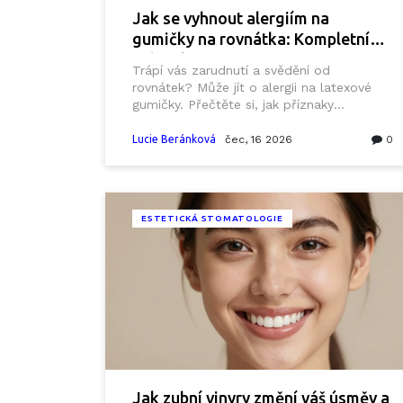
Jak se vyhnout alergiím na
gumičky na rovnátka: Kompletní
průvodce
Trápí vás zarudnutí a svědění od
rovnátek? Může jít o alergii na latexové
gumičky. Přečtěte si, jak příznaky
rozpoznat, jaké jsou bezpečné alternativy
a co dělat, abyste léčbu dokončili bez
Lucie Beránková
čec, 16 2026
0
bolesti.
ESTETICKÁ STOMATOLOGIE
Jak zubní vinyry změní váš úsměv a