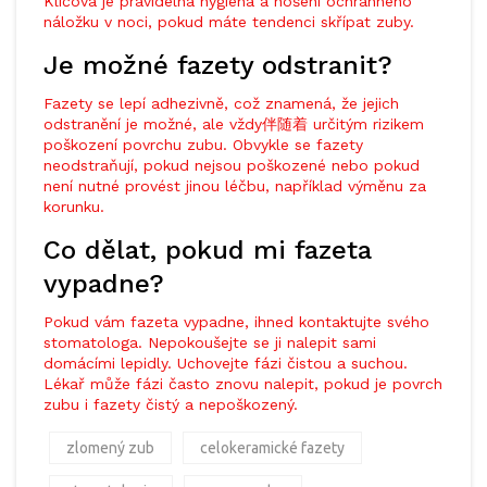
Klíčová je pravidelná hygiena a nošení ochranného
náložku v noci, pokud máte tendenci skřípat zuby.
Je možné fazety odstranit?
Fazety se lepí adhezivně, což znamená, že jejich
odstranění je možné, ale vždy伴随着 určitým rizikem
poškození povrchu zubu. Obvykle se fazety
neodstraňují, pokud nejsou poškozené nebo pokud
není nutné provést jinou léčbu, například výměnu za
korunku.
Co dělat, pokud mi fazeta
vypadne?
Pokud vám fazeta vypadne, ihned kontaktujte svého
stomatologa. Nepokoušejte se ji nalepit sami
domácími lepidly. Uchovejte fázi čistou a suchou.
Lékař může fázi často znovu nalepit, pokud je povrch
zubu i fazety čistý a nepoškozený.
zlomený zub
celokeramické fazety