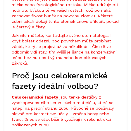
mléka nebo fyziologického roztoku. Mléko udržuje pH
hodnotu blízkou té ve vašich ústech, což pomáhá
zachovat živost buněk na povrchu zlomku. Některé
zubní lékaři dokají tento úlomek znovu přilepit, pokud
je čerstvý a čistý.
Jakmile můžete, kontaktujte svého stomatologa. I
když bolest odezní, pod povrchem může probíhat
zánět, který se projeví až za několik dní. Čím dříve
odborník vidí stav, tím vyšší je šance na konzervativní
léčbu bez nutnosti výtrhu nebo komplikovaných
zákroků.
Proč jsou celokeramické
fazety ideální volbou?
Celokeramické fazety
jsou tenké destičky z
vysokopevnostního keramického materiálu, které se
nalepí na přední stranu zubu. Původně se používaly
hlavně pro kosmetické účely - změna barvy nebo
tvaru. Dnes se však běžně využívají i k rekonstrukci
poškozených zubů.