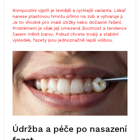
Kompozitní výplň je levnější a rychlejší varianta. Lékař
nanese plastovou hmotu přímo na zub a vytvaruje ji.
Je to vhodné pro malé útržky nebo dočasné řešení.
Problémem je však její omezená životnost a tendence
časem měnit barvu. Pokud chcete trvalý a stabilní
výsledek, fazety jsou jednoznačně lepší volbou.
Údržba a péče po nasazení