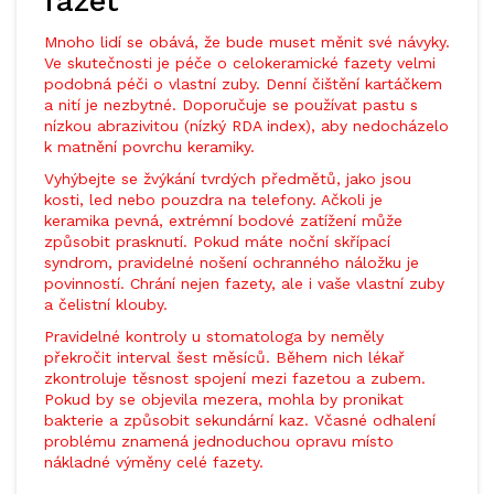
fazet
Mnoho lidí se obává, že bude muset měnit své návyky.
Ve skutečnosti je péče o celokeramické fazety velmi
podobná péči o vlastní zuby. Denní čištění kartáčkem
a nití je nezbytné. Doporučuje se používat pastu s
nízkou abrazivitou (nízký RDA index), aby nedocházelo
k matnění povrchu keramiky.
Vyhýbejte se žvýkání tvrdých předmětů, jako jsou
kosti, led nebo pouzdra na telefony. Ačkoli je
keramika pevná, extrémní bodové zatížení může
způsobit prasknutí. Pokud máte noční skřípací
syndrom, pravidelné nošení ochranného náložku je
povinností. Chrání nejen fazety, ale i vaše vlastní zuby
a čelistní klouby.
Pravidelné kontroly u stomatologa by neměly
překročit interval šest měsíců. Během nich lékař
zkontroluje těsnost spojení mezi fazetou a zubem.
Pokud by se objevila mezera, mohla by pronikat
bakterie a způsobit sekundární kaz. Včasné odhalení
problému znamená jednoduchou opravu místo
nákladné výměny celé fazety.