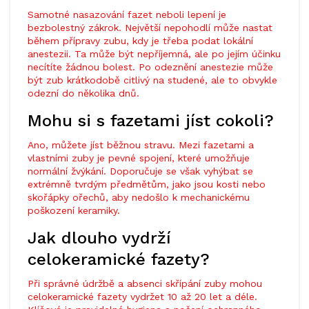
Samotné nasazování fazet neboli lepení je
bezbolestný zákrok. Největší nepohodlí může nastat
během přípravy zubu, kdy je třeba podat lokální
anestezii. Ta může být nepříjemná, ale po jejím účinku
necítíte žádnou bolest. Po odeznění anestezie může
být zub krátkodobě citlivý na studené, ale to obvykle
odezní do několika dnů.
Mohu si s fazetami jíst cokoli?
Ano, můžete jíst běžnou stravu. Mezi fazetami a
vlastními zuby je pevné spojení, které umožňuje
normální žvýkání. Doporučuje se však vyhýbat se
extrémně tvrdým předmětům, jako jsou kosti nebo
skořápky ořechů, aby nedošlo k mechanickému
poškození keramiky.
Jak dlouho vydrží
celokeramické fazety?
Při správné údržbě a absenci skřípání zuby mohou
celokeramické fazety vydržet 10 až 20 let a déle.