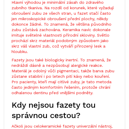
Hlavní výhodou je minimální zásah do zdravého
zubního tkaniva. Na rozdíl od korunek, které vyžadují
obroušení zubu ze všech stran, u fazet stačí často
jen mikroskopické obroušení přední plochy, někdy
dokonce žádné. To znamená, že většina původního
zubu zůstává zachována. Keramika navíc dokonale
imituje světelné vlastnosti přírodní skloviny. Světlo
prochází skrz materiál podobným způsobem jako
skrz váš vlastní zub, což vytváří přirozený lesk a
hloubku.
Fazety jsou také biologicky inertní. To znamená, že
nedráždí dásně a nezpůsobují alergické reakce.
Materiál je odolný vůči pigmentaci, takže barva zubu
zůstane stabilní i po letech pití kávy nebo kouření.
Pro pacienty, kteří mají citlivé zuby, je tato metoda
často jediným komfortním řešením, protože chrání
odhalenou dentinu před vnějšími podněty.
Kdy nejsou fazety tou
správnou cestou?
Ačkoli jsou celokeramické fazety univerzální nástroj,