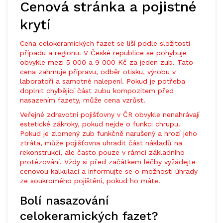
Cenová stránka a pojistné
krytí
Cena celokeramických fazet se liší podle složitosti
případu a regionu. V České republice se pohybuje
obvykle mezi 5 000 a 9 000 Kč za jeden zub. Tato
cena zahrnuje přípravu, odběr otisku, výrobu v
laboratoři a samotné nalepení. Pokud je potřeba
doplnit chybějící část zubu kompozitem před
nasazením fazety, může cena vzrůst.
Veřejné zdravotní pojišťovny v ČR obvykle nenahrávají
estetické zákroky, pokud nejde o funkci chrupu.
Pokud je zlomený zub funkčně narušený a hrozí jeho
ztráta, může pojišťovna uhradit část nákladů na
rekonstrukci, ale často pouze v rámci základního
protézování. Vždy si před začátkem léčby vyžádejte
cenovou kalkulaci a informujte se o možnosti úhrady
ze soukromého pojištění, pokud ho máte.
Bolí nasazování
celokeramických fazet?