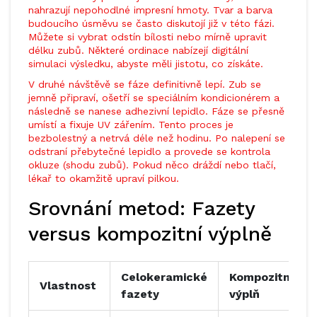
nahrazují nepohodlné impresní hmoty. Tvar a barva
budoucího úsměvu se často diskutojí již v této fázi.
Můžete si vybrat odstín bílosti nebo mírně upravit
délku zubů. Některé ordinace nabízejí digitální
simulaci výsledku, abyste měli jistotu, co získáte.
V druhé návštěvě se fáze definitivně lepí. Zub se
jemně připraví, ošetří se speciálním kondicionérem a
následně se nanese adhezivní lepidlo. Fáze se přesně
umístí a fixuje UV zářením. Tento proces je
bezbolestný a netrvá déle než hodinu. Po nalepení se
odstraní přebytečné lepidlo a provede se kontrola
okluze (shodu zubů). Pokud něco dráždí nebo tlačí,
lékař to okamžitě upraví pilkou.
Srovnání metod: Fazety
versus kompozitní výplně
Celokeramické
Kompozitní
Vlastnost
fazety
výplň