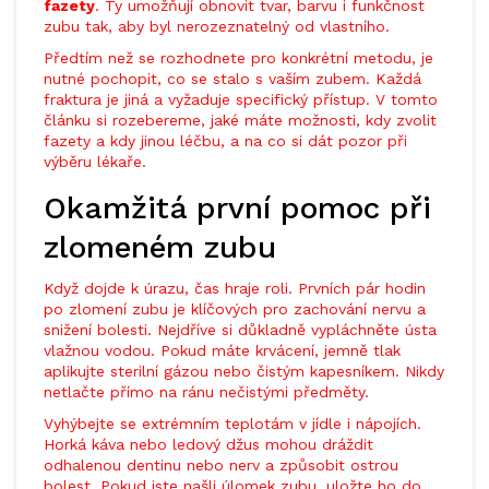
fazety
. Ty umožňují obnovit tvar, barvu i funkčnost
zubu tak, aby byl nerozeznatelný od vlastního.
Předtím než se rozhodnete pro konkrétní metodu, je
nutné pochopit, co se stalo s vaším zubem. Každá
fraktura je jiná a vyžaduje specifický přístup. V tomto
článku si rozebereme, jaké máte možnosti, kdy zvolit
fazety a kdy jinou léčbu, a na co si dát pozor při
výběru lékaře.
Okamžitá první pomoc při
zlomeném zubu
Když dojde k úrazu, čas hraje roli. Prvních pár hodin
po zlomení zubu je klíčových pro zachování nervu a
snižení bolesti. Nejdříve si důkladně vypláchněte ústa
vlažnou vodou. Pokud máte krvácení, jemně tlak
aplikujte sterilní gázou nebo čistým kapesníkem. Nikdy
netlačte přímo na ránu nečistými předměty.
Vyhýbejte se extrémním teplotám v jídle i nápojích.
Horká káva nebo ledový džus mohou dráždit
odhalenou dentinu nebo nerv a způsobit ostrou
bolest. Pokud jste našli úlomek zubu, uložte ho do