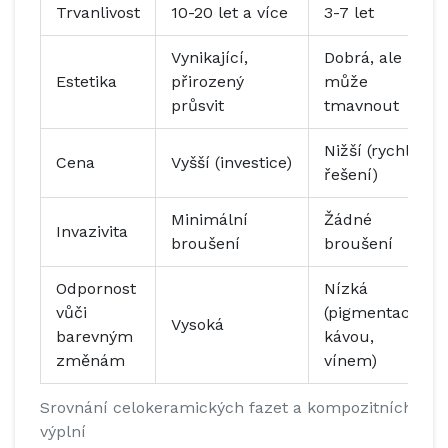
Trvanlivost
10-20 let a více
3-7 let
Vynikající,
Dobrá, ale
Estetika
přirozený
může
průsvit
tmavnout
Nižší (rychlé
Cena
Vyšší (investice)
řešení)
Minimální
Žádné
Invazivita
broušení
broušení
Odpornost
Nízká
vůči
(pigmentace
Vysoká
barevným
kávou,
změnám
vínem)
Srovnání celokeramických fazet a kompozitních
výplní