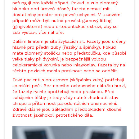
nefungují pro každý případ. Pokud je zub zlomený
hluboko pod úroveň dásně, fazeta nemusí mít
dostatečný prostor pro pevné uchycení. V takovém
případě může být nutné provést gumový lifting
(gingivektomii) nebo ortodontickou extruzi, aby se
zub vystavil více nahoře.
Dalším limitem je síla žvýkacích sil. Fazety jsou určeny
hlavně pro přední zuby (řezáky a špiňáky). Pokud
máte zlomený stoličku nebo předstoličku, kde působí
velké tlaky při žvýkání, je bezpečnější volbou
celokeramická korunka nebo inlay/onlay. Fazeta by na
těchto pozicích mohla prasknout nebo se oddělit.
Také pacienti s bruxismem (skřípáním zuby) potřebují
speciální péči. Bez nocního ochranného náložku hrozí,
že fazety rychle opotřebují nebo prasknou. Před
zahájením léčby je tedy vždy nutné zhodnotit stav
chrupu a přítomnost parodontálních onemocnění.
Zdravé dásně jsou základním předpokladem dlouhé
životnosti jakéhokoli protetického díla.