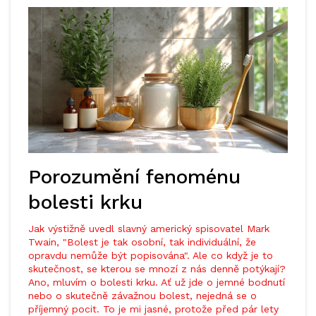
Porozumění fenoménu
bolesti krku
Jak výstižně uvedl slavný americký spisovatel Mark
Twain, "Bolest je tak osobní, tak individuální, že
opravdu nemůže být popisována". Ale co když je to
skutečnost, se kterou se mnozí z nás denně potýkají?
Ano, mluvím o bolesti krku. Ať už jde o jemné bodnutí
nebo o skutečně závažnou bolest, nejedná se o
příjemný pocit. To je mi jasné, protože před pár lety