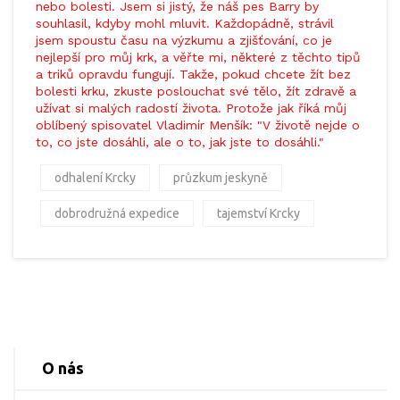
nebo bolesti. Jsem si jistý, že náš pes Barry by
souhlasil, kdyby mohl mluvit. Každopádně, strávil
jsem spoustu času na výzkumu a zjišťování, co je
nejlepší pro můj krk, a věřte mi, některé z těchto tipů
a triků opravdu fungují. Takže, pokud chcete žít bez
bolesti krku, zkuste poslouchat své tělo, žít zdravě a
užívat si malých radostí života. Protože jak říká můj
oblíbený spisovatel Vladimír Menšík: "V životě nejde o
to, co jste dosáhli, ale o to, jak jste to dosáhli."
odhalení Krcky
průzkum jeskyně
dobrodružná expedice
tajemství Krcky
O nás