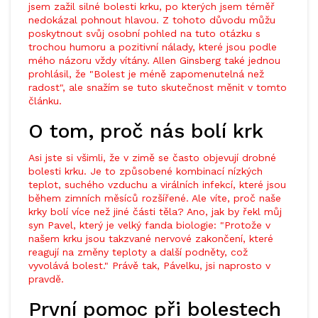
jsem zažil silné bolesti krku, po kterých jsem téměř
nedokázal pohnout hlavou. Z tohoto důvodu můžu
poskytnout svůj osobní pohled na tuto otázku s
trochou humoru a pozitivní nálady, které jsou podle
mého názoru vždy vítány. Allen Ginsberg také jednou
prohlásil, že "Bolest je méně zapomenutelná než
radost", ale snažím se tuto skutečnost měnit v tomto
článku.
O tom, proč nás bolí krk
Asi jste si všimli, že v zimě se často objevují drobné
bolesti krku. Je to způsobené kombinací nízkých
teplot, suchého vzduchu a virálních infekcí, které jsou
během zimních měsíců rozšířené. Ale víte, proč naše
krky bolí více než jiné části těla? Ano, jak by řekl můj
syn Pavel, který je velký fanda biologie: "Protože v
našem krku jsou takzvané nervové zakončení, které
reagují na změny teploty a další podněty, což
vyvolává bolest." Právě tak, Pávelku, jsi naprosto v
pravdě.
První pomoc při bolestech