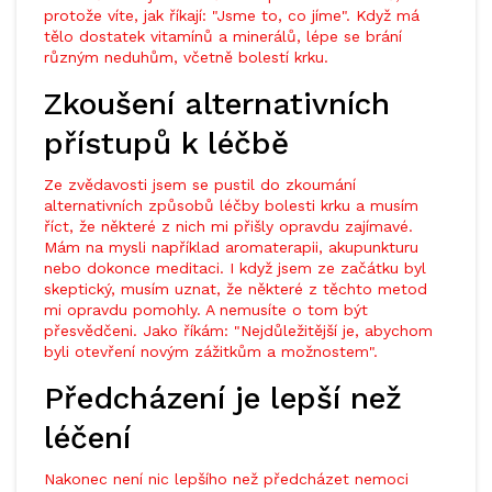
protože víte, jak říkají: "Jsme to, co jíme". Když má
tělo dostatek vitamínů a minerálů, lépe se brání
různým neduhům, včetně bolestí krku.
Zkoušení alternativních
přístupů k léčbě
Ze zvědavosti jsem se pustil do zkoumání
alternativních způsobů léčby bolesti krku a musím
říct, že některé z nich mi přišly opravdu zajímavé.
Mám na mysli například aromaterapii, akupunkturu
nebo dokonce meditaci. I když jsem ze začátku byl
skeptický, musím uznat, že některé z těchto metod
mi opravdu pomohly. A nemusíte o tom být
přesvědčeni. Jako říkám: "Nejdůležitější je, abychom
byli otevření novým zážitkům a možnostem".
Předcházení je lepší než
léčení
Nakonec není nic lepšího než předcházet nemoci