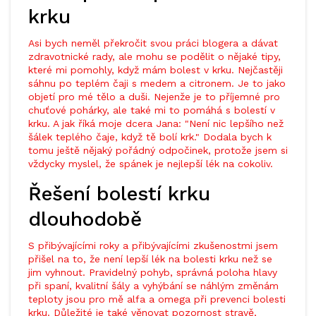
krku
Asi bych neměl překročit svou práci blogera a dávat
zdravotnické rady, ale mohu se podělit o nějaké tipy,
které mi pomohly, když mám bolest v krku. Nejčastěji
sáhnu po teplém čaji s medem a citronem. Je to jako
objetí pro mé tělo a duši. Nejenže je to příjemné pro
chuťové pohárky, ale také mi to pomáhá s bolestí v
krku. A jak říká moje dcera Jana: "Není nic lepšího než
šálek teplého čaje, když tě bolí krk." Dodala bych k
tomu ještě nějaký pořádný odpočinek, protože jsem si
vždycky myslel, že spánek je nejlepší lék na cokoliv.
Řešení bolestí krku
dlouhodobě
S přibývajícími roky a přibývajícími zkušenostmi jsem
přišel na to, že není lepší lék na bolesti krku než se
jim vyhnout. Pravidelný pohyb, správná poloha hlavy
při spaní, kvalitní šály a vyhýbání se náhlým změnám
teploty jsou pro mě alfa a omega při prevenci bolesti
krku. Důležité je také věnovat pozornost stravě,