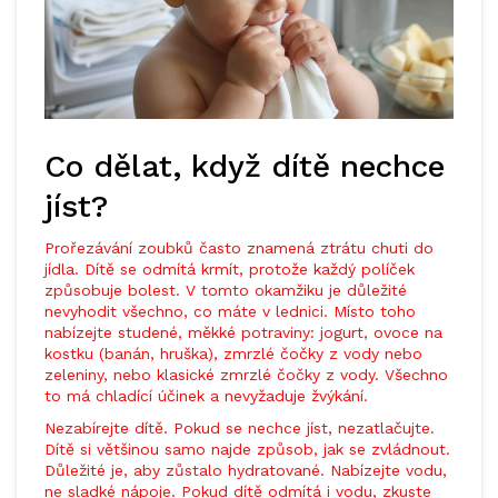
Co dělat, když dítě nechce
jíst?
Prořezávání zoubků často znamená ztrátu chuti do
jídla. Dítě se odmítá krmít, protože každý políček
způsobuje bolest. V tomto okamžiku je důležité
nevyhodit všechno, co máte v lednici. Místo toho
nabízejte studené, měkké potraviny: jogurt, ovoce na
kostku (banán, hruška), zmrzlé čočky z vody nebo
zeleniny, nebo klasické zmrzlé čočky z vody. Všechno
to má chladící účinek a nevyžaduje žvýkání.
Nezabírejte dítě. Pokud se nechce jíst, nezatlačujte.
Dítě si většinou samo najde způsob, jak se zvládnout.
Důležité je, aby zůstalo hydratované. Nabízejte vodu,
ne sladké nápoje. Pokud dítě odmítá i vodu, zkuste