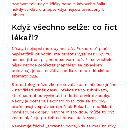
podávat tekutiny z lžičky nebo z kávového šálku -
někdy se děti cítí lépe, když nejsou přinuceny k
lahvím.
Když všechno selže: co říct
lékaři?
Někdy i nejlepší metody nestačí. Pokud dítě pláče
nepřetržitě 24 hodin, má teplotu vyšší než 38,5 °C,
nechce jíst ani pít, nebo se vám zdá, že se zoubek
nějak nechce prořezat (například se objeví jen
polovina), je čas navštívit pediatra nebo dětského
stomatologa.
Stomatolog může zkontrolovat, zda není něco jiného
- například zánět dásní, infekce nebo zubní kazy,
které se mohou vyvinout i u dětí s prvními zoubky.
Někdy je potřeba i zkontrolovat, zda se zoubky
prořezávají v správném pořadí. Pokud se například
první zoubek objeví nahoře místo dole, může to být
znamení, že je potřeba sledovat další vývoj.
Neexistuje žádná „správná“ doba, kdy se mají zoubky