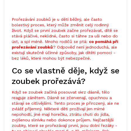
Prořezávání zoubků je u dětí běžný, ale často
bolestivý proces, který může změnit celý rodinný
život. Když se první zoubek začne prořezávat, dítě se
stává pláčivé, neklidné, často si táhne za uši nebo do
úst, a spí méně. Mnoho rodičů se ptá:
co pomáhá při
prořezávání zoubků
? Odpověď není jednoduchá, ale
existují skutečně účinné způsoby, jak dítěti pomoci -
bez léků, které mohou být nebezpečné.
Co se vlastně děje, když se
zoubek prořezává?
Když se zoubek začíná posouvat skrz dásně, tělo
reaguje zánětem. Dásně se zčervenají, opuchnou a
stávají se citlivějšími. Tento proces je přirozený, ale ne
zvlášť příjemný. Některé děti prožívají jen mírné
nepohodlí, jiné mají horečku, ztrátu chuti do jídla,
zvýšenou slinivku nebo dokonce průjem. Nejčastější
zoubky, které se prořezávají první, jsou dolní řezáky -