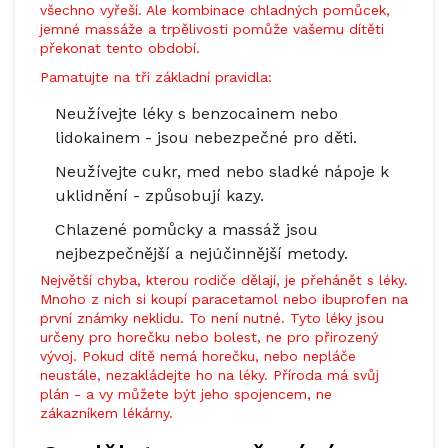
všechno vyřeší. Ale kombinace chladných pomůcek,
jemné massáže a trpělivosti pomůže vašemu dítěti
překonat tento období.
Pamatujte na tři základní pravidla:
Neužívejte léky s benzocainem nebo
lidokainem - jsou nebezpečné pro děti.
Neužívejte cukr, med nebo sladké nápoje k
uklidnění - způsobují kazy.
Chlazené pomůcky a massáž jsou
nejbezpečnější a nejúčinnější metody.
Největší chyba, kterou rodiče dělají, je přehánět s léky.
Mnoho z nich si koupí paracetamol nebo ibuprofen na
první známky neklidu. To není nutné. Tyto léky jsou
určeny pro horečku nebo bolest, ne pro přirozený
vývoj. Pokud dítě nemá horečku, nebo nepláče
neustále, nezakládejte ho na léky. Příroda má svůj
plán - a vy můžete být jeho spojencem, ne
zákazníkem lékárny.