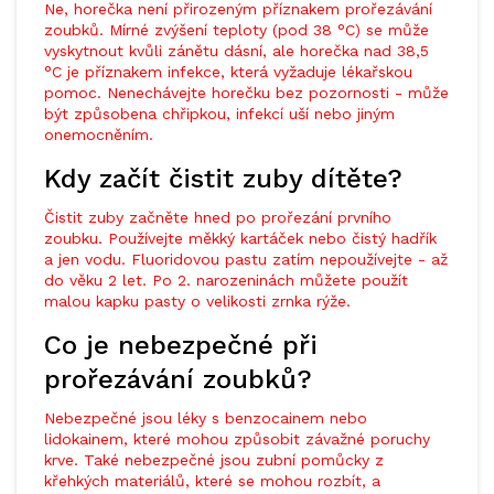
Ne, horečka není přirozeným příznakem prořezávání
zoubků. Mírné zvýšení teploty (pod 38 °C) se může
vyskytnout kvůli zánětu dásní, ale horečka nad 38,5
°C je příznakem infekce, která vyžaduje lékařskou
pomoc. Nenechávejte horečku bez pozornosti - může
být způsobena chřipkou, infekcí uší nebo jiným
onemocněním.
Kdy začít čistit zuby dítěte?
Čistit zuby začněte hned po prořezání prvního
zoubku. Používejte měkký kartáček nebo čistý hadřík
a jen vodu. Fluoridovou pastu zatím nepoužívejte - až
do věku 2 let. Po 2. narozeninách můžete použít
malou kapku pasty o velikosti zrnka rýže.
Co je nebezpečné při
prořezávání zoubků?
Nebezpečné jsou léky s benzocainem nebo
lidokainem, které mohou způsobit závažné poruchy
krve. Také nebezpečné jsou zubní pomůcky z
křehkých materiálů, které se mohou rozbít, a