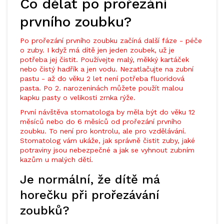
Co dělat po prořezání
prvního zoubku?
Po prořezání prvního zoubku začíná další fáze - péče
o zuby. I když má dítě jen jeden zoubek, už je
potřeba jej čistit. Používejte malý, měkký kartáček
nebo čistý hadřík a jen vodu. Nezatlačujte na zubní
pastu - až do věku 2 let není potřeba fluoridová
pasta. Po 2. narozeninách můžete použít malou
kapku pasty o velikosti zrnka rýže.
První návštěva stomatologa by měla být do věku 12
měsíců nebo do 6 měsíců od prořezání prvního
zoubku. To není pro kontrolu, ale pro vzdělávání.
Stomatolog vám ukáže, jak správně čistit zuby, jaké
potraviny jsou nebezpečné a jak se vyhnout zubním
kazům u malých dětí.
Je normální, že dítě má
horečku při prořezávání
zoubků?