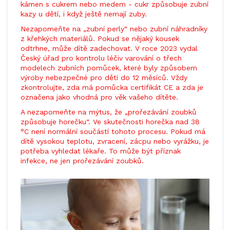
kámen s cukrem nebo medem - cukr způsobuje zubní
kazy u dětí, i když ještě nemají zuby.
Nezapomeňte na „zubní perly“ nebo zubní náhradníky
z křehkých materiálů. Pokud se nějaký kousek
odtrhne, může dítě zadechovat. V roce 2023 vydal
Český úřad pro kontrolu léčiv varování o třech
modelech zubních pomůcek, které byly způsobem
výroby nebezpečné pro děti do 12 měsíců. Vždy
zkontrolujte, zda má pomůcka certifikát CE a zda je
označena jako vhodná pro věk vašeho dítěte.
A nezapomeňte na mýtus, že „prořezávání zoubků
způsobuje horečku“. Ve skutečnosti horečka nad 38
°C není normální součástí tohoto procesu. Pokud má
dítě vysokou teplotu, zvracení, zácpu nebo vyrážku, je
potřeba vyhledat lékaře. To může být příznak
infekce, ne jen prořezávání zoubků.