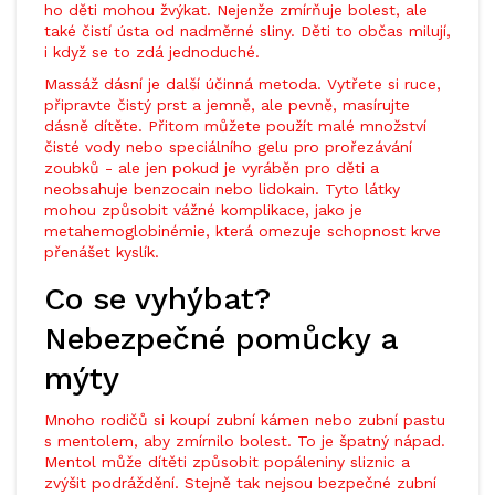
ho děti mohou žvýkat. Nejenže zmírňuje bolest, ale
také čistí ústa od nadměrné sliny. Děti to občas milují,
i když se to zdá jednoduché.
Massáž dásní je další účinná metoda. Vytřete si ruce,
připravte čistý prst a jemně, ale pevně, masírujte
dásně dítěte. Přitom můžete použít malé množství
čisté vody nebo speciálního gelu pro prořezávání
zoubků - ale jen pokud je vyráběn pro děti a
neobsahuje benzocain nebo lidokain. Tyto látky
mohou způsobit vážné komplikace, jako je
metahemoglobinémie, která omezuje schopnost krve
přenášet kyslík.
Co se vyhýbat?
Nebezpečné pomůcky a
mýty
Mnoho rodičů si koupí zubní kámen nebo zubní pastu
s mentolem, aby zmírnilo bolest. To je špatný nápad.
Mentol může dítěti způsobit popáleniny sliznic a
zvýšit podráždění. Stejně tak nejsou bezpečné zubní