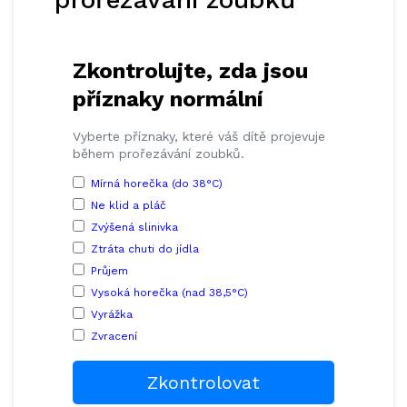
Zkontrolujte, zda jsou
příznaky normální
Vyberte příznaky, které váš dítě projevuje
během prořezávání zoubků.
Mírná horečka (do 38°C)
Ne klid a pláč
Zvýšená slinivka
Ztráta chuti do jídla
Průjem
Vysoká horečka (nad 38,5°C)
Vyrážka
Zvracení
Zkontrolovat