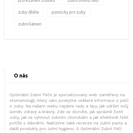
prořezávání zoubků
zubní bolest dětí
zuby dítěte
pomůcky pro zuby
zubní kámen
O nás
Optimální Zubní Péče je specializovaný web zaměřený na
stomatologii, který vám poskytne veškeré informace o péči
o zuby. Na našem webu najdete rady a tipy, jak udržet svůj
úsměv zdravý a krásný. Zde se dozvíte, jak správně čistit
zuby, jak se vyhnout zubním chorobám a jak efektivně řešit
potíže s dásněmi. Nabízíme také recenze na zubní pasty a
další produkty pro ústní hygienu. S Optimální Zubní Péčí