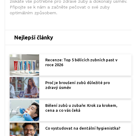
získáte vše potřebné pro zdravé zuby a dokonalý úsměv.
Připojte se k nám a začněte pečovat o své zuby
optimálním způsobem.
Nejlepší články
Recenze: Top 5 bělících zubních past v
roce 2026
Proč je broušení zubů důležité pro
zdravý úsměv
Bělení zubů u zubaře: Krok za krokem,
cena a co vás čeká
Co vystudovat na dentální hygienistka?