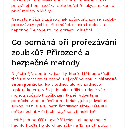
ty se objevují obvykle mezi 6. a 10. měsícem. Pak
přicházejí horní řezáky, poté boční řezáky, a nakonec
první moláry a kličky.
Neexistuje žádný způsob, jak způsobit, aby se zoubky
prořezávaly rychleji. Ale můžete zmírnit bolest a
nepohodlí. A to je to, co opravdu důležité.
Co pomáhá při prořezávání
zoubků? Přirozené a
bezpečné metody
Nejúčinnější pomůcky jsou ty, které dítěti umožňují
tlačit a massírovat dásně. Nejlepší volbou je
chlazená
zubní pomůcka
. Ne v lednici, ale v chladničce -
teplota kolem 15 °C je ideální. Příliš studené věci
mohou způsobit poškození tkáně. Vyberte si
pomůcku z bezpečného materiálu, jako je kvalitní
silikon, bez BPA a jiných škodlivých látek. Dítě si ji
může nechat v ústech, když se cítí neklidně.
Ještě jednodušší a levnější řešení: chladný mokrý
hadřík. Hoďte ho do chladničky na 15 minut, potom