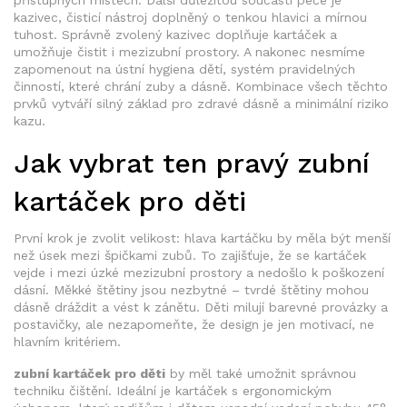
přístupných místech. Další důležitou součástí péče je
kazivec
,
čisticí nástroj doplněný o tenkou hlavici a mírnou
tuhost
. Správně zvolený kazivec doplňuje kartáček a
umožňuje čistit i mezizubní prostory. A nakonec nesmíme
zapomenout na
ústní hygiena dětí
,
systém pravidelných
činností, které chrání zuby a dásně
. Kombinace všech těchto
prvků vytváří silný základ pro zdravé dásně a minimální riziko
kazu.
Jak vybrat ten pravý zubní
kartáček pro děti
První krok je zvolit velikost: hlava kartáčku by měla být menší
než úsek mezi špičkami zubů. To zajišťuje, že se kartáček
vejde i mezi úzké mezizubní prostory a nedošlo k poškození
dásní. Měkké štětiny jsou nezbytné – tvrdé štětiny mohou
dásně dráždit a vést k zánětu. Děti milují barevné provázky a
postavičky, ale nezapomeňte, že design je jen motivací, ne
hlavním kritériem.
zubní kartáček pro děti
by měl také umožnit správnou
techniku čištění. Ideální je kartáček s ergonomickým