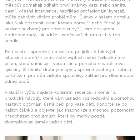
měsíců) pomáhají odhalit první známky kazu nebo zánětu
dásní. Včasná intervence, například profesionální kyretáž,
může zabránit větším problémům. Články v našem portálu,
jako “Jak odstranit zubní kámen doma?” nebo “Proč je
kazivec nezbytný pro zdravé zuby?”, vám poskytnou
podrobné rady, jak udržet úsměv vašich ratolestí v top
kondici.
Děti často zapomínají na čistotu po jídle. V takových
situacích pomůže vodní ústní výplach nebo žvýkačka bez
cukru, která stimuluje tvorbu slin a pomáhá neutralizovat
kyseliny. S těmito drobnými tipy a správně zvoleným
zubním
kartáčkem pro děti
získáte spolehlivý základ pro dlouhodobé
zdraví zubů.
V dalším výčtu najdete konkrétní recenze, srovnání a
praktické návody, které vám usnadní rozhodování a pomohou
nastavit optimální ústní péči pro vaše děti. Ponořte se do
našich článků a objevte, jak snadno lze s trochou pozornosti
předcházet problémům, které by mohly později
zkomplikovat úsměv vašich dětí.