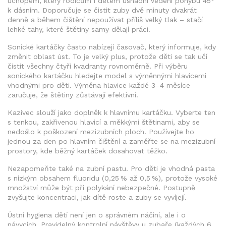
úchopem, který rodičům i dětem usnadní vedení pohybu 45°
k dásním. Doporučuje se čistit zuby dvě minuty dvakrát
denně a během čištění nepoužívat příliš velký tlak – stačí
lehké tahy, které štětiny samy dělají práci.
Sonické kartáčky často nabízejí časovač, který informuje, kdy
změnit oblast úst. To je velký plus, protože děti se tak učí
čistit všechny čtyři kvadranty rovnoměrně. Při výběru
sonického kartáčku hledejte model s výměnnými hlavicemi
vhodnými pro děti. Výměna hlavice každé 3–4 měsíce
zaručuje, že štětiny zůstávají efektivní.
Kazivec slouží jako doplněk k hlavnímu kartáčku. Vyberte ten
s tenkou, zakřivenou hlavicí a měkkými štětinami, aby se
nedošlo k poškození mezizubních ploch. Používejte ho
jednou za den po hlavním čištění a zaměřte se na mezizubní
prostory, kde běžný kartáček dosahovat těžko.
Nezapomeňte také na zubní pastu. Pro děti je vhodná pasta
s nízkým obsahem fluoridu (0,25 % až 0,5 %), protože vysoké
množství může být při polykání nebezpečné. Postupně
zvyšujte koncentraci, jak dítě roste a zuby se vyvíjejí.
Ústní hygiena dětí není jen o správném náčiní, ale i o
návycích. Pravidelný kontrolní návštěvy u zubaře (každých 6