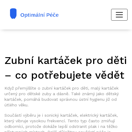
Zubní kartáček pro děti
– co potřebujete vědět
Když přemýšlíte o
zubní kartáček pro děti
,
malý kartáček
určený pro dětské zuby a dásně
. Také známý jako
dětský
kartáček
, pomáhá budovat správnou ústní hygienu již od
útlého věku.
Součástí výběru je i
sonický kartáček
,
elektrický kartáček,
který vibruje vysokou frekvencí
. Tento typ často zmiňují
odborníci, protože dokáže lepší odstranit plak i na těžko