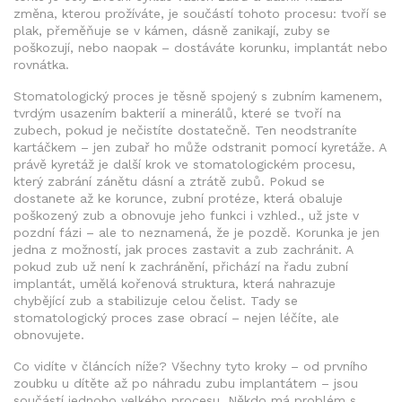
změna, kterou prožíváte, je součástí tohoto procesu: tvoří se
plak, přeměňuje se v kámen, dásně zanikají, zuby se
poškozují, nebo naopak – dostáváte korunku, implantát nebo
rovnátka.
Stomatologický proces je těsně spojený s
zubním kamenem
,
tvrdým usazením bakterií a minerálů, které se tvoří na
zubech, pokud je nečistíte dostatečně
.
Ten neodstraníte
kartáčkem – jen zubař ho může odstranit pomocí kyretáže. A
právě kyretáž je další krok ve stomatologickém procesu,
který zabrání zánětu dásní a ztrátě zubů. Pokud se
dostanete až ke
korunce
,
zubní protéze, která obaluje
poškozený zub a obnovuje jeho funkci i vzhled
.
, už jste v
pozdní fázi – ale to neznamená, že je pozdě. Korunka je jen
jedna z možností, jak proces zastavit a zub zachránit. A
pokud zub už není k zachránění, přichází na řadu
zubní
implantát
,
umělá kořenová struktura, která nahrazuje
chybějící zub a stabilizuje celou čelist
.
Tady se
stomatologický proces zase obrací – nejen léčíte, ale
obnovujete.
Co vidíte v článcích níže? Všechny tyto kroky – od prvního
zoubku u dítěte až po náhradu zubu implantátem – jsou
součástí jednoho velkého procesu. Někdo má problém s