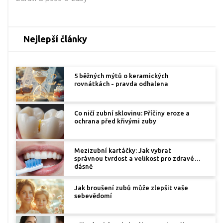
Nejlepší články
5 běžných mýtů o keramických
rovnátkách - pravda odhalena
Co ničí zubní sklovinu: Příčiny eroze a
ochrana před křivými zuby
Mezizubní kartáčky: Jak vybrat
správnou tvrdost a velikost pro zdravé
dásně
Jak broušení zubů může zlepšit vaše
sebevědomí