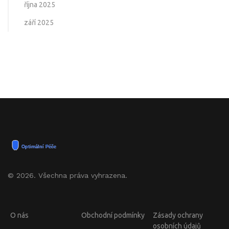
října 2025
září 2025
© 2026. Všechna práva vyhrazena.
O nás
Obchodní podmínky
Zásady ochrany
osobních údajů