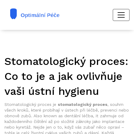
Stomatologický proces:
Co to je a jak ovlivňuje
vaši ústní hygienu
Stomatologický proces je
stomatologický proces
,
souhrn
všech kroků, které probíhají v ústech při léčbě, prevenci nebo
obnově zubů
. Also known as
dentální léčba
, it zahrnuje od
každodenního čištění až po složité zákroky jako implantace
nebo kyretáž.
Nejde jen o to, když vás zubař něco opraví –
tohle je celý životní cyklus vašich zubů a dásní. Každá