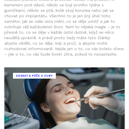
kamenem pod dásní, někdo se bojí prvního týdne s
gumičkami, někdo se ptá, kolik stojí korunka nebo jak se
chovat po implantátu. Všechno to je jen jiný úhel toho
samého: jak se vaše ústa mění, co se děje uvnitř a jak to
ovlivňuje váš každodenní život. Není to nějaká magie – je to
přesně to, co se děje v každé ústní dutině, když se něco
neudělá správně. A právě proto tady máte tyto články:
abyste věděli, co se děje, kdy a proč, a abyste mohli
rozhodovat informovaně. Nejde jen o to, co vás bolelo včera
– jde o to, co vás bude bolet zítra, pokud to nezastavíte.
ZDRAVÍ A PÉČE O ZUBY