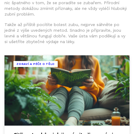
nic špatného v tom, že se poradíte se zubařem. Přírodní
metody dokážou zmírnit příznaky, ale ne vždy vyléčí hluboký
zubní problém.
Takže až příště pocítíte bolest zubu, nejprve sáhněte po
jedné z výše uvedených metod. Snadno je připravíte, jsou
levné a většinou fungují dobře. Vaše ústa vám poděkují a vy
si ušetříte zbytečné výdaje na léky.
ZDRAVÍ A PÉČE O TĚLO