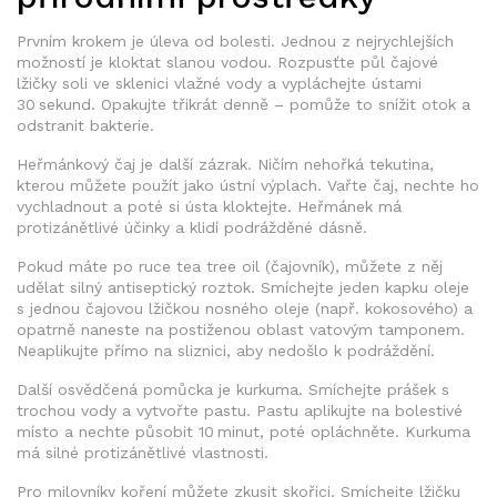
Prvním krokem je úleva od bolesti. Jednou z nejrychlejších
možností je kloktat slanou vodou. Rozpusťte půl čajové
lžičky soli ve sklenici vlažné vody a vypláchejte ústami
30 sekund. Opakujte třikrát denně – pomůže to snížit otok a
odstranit bakterie.
Heřmánkový čaj je další zázrak. Ničím nehořká tekutina,
kterou můžete použít jako ústní výplach. Vařte čaj, nechte ho
vychladnout a poté si ústa kloktejte. Heřmánek má
protizánětlivé účinky a klidí podrážděné dásně.
Pokud máte po ruce tea tree oil (čajovník), můžete z něj
udělat silný antiseptický roztok. Smíchejte jeden kapku oleje
s jednou čajovou lžičkou nosného oleje (např. kokosového) a
opatrně naneste na postiženou oblast vatovým tamponem.
Neaplikujte přímo na sliznici, aby nedošlo k podráždění.
Další osvědčená pomůcka je kurkuma. Smíchejte prášek s
trochou vody a vytvořte pastu. Pastu aplikujte na bolestivé
místo a nechte působit 10 minut, poté opláchněte. Kurkuma
má silné protizánětlivé vlastnosti.
Pro milovníky koření můžete zkusit skořici. Smíchejte lžičku