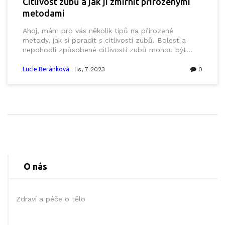
Citlivost zubů a jak ji zmírnit přirozenými
metodami
Ahoj, mám pro vás několik tipů na přirozené
metody, jak si poradit s citlivostí zubů. Bolest a
nepohodlí způsobené citlivostí zubů mohou být
skutečně nepříjemné, ale naštěstí existují přírodní
způsoby, jak tuto citlivost zmírnit a zklidnit vaše
Lucie Beránková
lis, 7 2023
0
dásně. V mém dnešním příspěvku vám ukážu některé
z nich. Doporučení jsou založena na vědeckých
důkazech a osobních zkušenostech. Těšte se na
tipy, jak přirozeně zvládat bolest a nepohodlí
způsobené citlivosti zubů.
O nás
Zdraví a péče o tělo