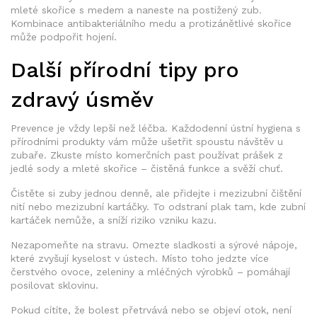
mleté skořice s medem a naneste na postižený zub.
Kombinace antibakteriálního medu a protizánětlivé skořice
může podpořit hojení.
Další přírodní tipy pro
zdravý úsměv
Prevence je vždy lepší než léčba. Každodenní ústní hygiena s
přírodními produkty vám může ušetřit spoustu návštěv u
zubaře. Zkuste místo komerčních past používat prášek z
jedlé sody a mleté skořice – čistěná funkce a svěží chuť.
Čistěte si zuby jednou denně, ale přidejte i mezizubní čištění
nití nebo mezizubní kartáčky. To odstraní plak tam, kde zubní
kartáček nemůže, a sníží riziko vzniku kazu.
Nezapomeňte na stravu. Omezte sladkosti a sýrové nápoje,
které zvyšují kyselost v ústech. Místo toho jedzte více
čerstvého ovoce, zeleniny a mléčných výrobků – pomáhají
posilovat sklovinu.
Pokud cítíte, že bolest přetrvává nebo se objeví otok, není