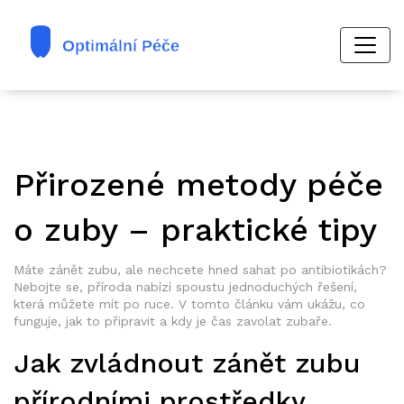
Přirozené metody péče
o zuby – praktické tipy
Máte zánět zubu, ale nechcete hned sahat po antibiotikách?
Nebojte se, příroda nabízí spoustu jednoduchých řešení,
která můžete mít po ruce. V tomto článku vám ukážu, co
funguje, jak to připravit a kdy je čas zavolat zubaře.
Jak zvládnout zánět zubu
přírodními prostředky