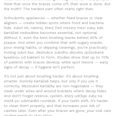
think that once the braces come off, their work is done. But
the truth? The hardest part often starts right then.
Orthodontic appliances — whether fixed braces or clear
aligners — create hidden spots where food and bacteria
hide.
zubní nit
,
nástroj, který čistí mezery mezi zuby, kde
kartáček nedosáhne
becomes essential, not optional.
Without it, even the best brushing leaves behind 40% of
plaque. And when you combine that with sugary snacks,
poor rinsing habits, or skipping cleanings, you’re practically
inviting
zubní kaz
,
destrukce zubního skloviny způsobená
kyselinou od bakterií
to form. Studies show that up to 70%
of patients with braces develop white spot lesions — early
signs of decay — if hygiene isn’t perfect.
It’s not just about brushing harder. It’s about brushing
smarter. Sonický kartáček helps, but only if you use it
correctly. Mezizubní kartáčky are non-negotiable — they
clean under wires and around brackets where decay hides.
And don’t forget
retence
,
systém, který udržuje zuby na
místě po odstranění rovnátek
. If your teeth shift, it’s harder
to clean them properly, and that increases your risk of
cavities later. Even after your braces are gone, your oral care
routine needs to stay strict.