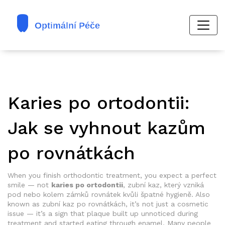
Karies po ortodontii:
Jak se vyhnout kazům
po rovnátkách
When you finish orthodontic treatment, you expect a perfect
smile — not
karies po ortodontii
,
zubní kaz, který vzniká
pod nebo kolem zámků rovnátek kvůli špatné hygieně
. Also
known as
zubní kaz po rovnátkách
, it’s not just a cosmetic
issue — it’s a sign that plaque built up unnoticed during
treatment and started eating through enamel.
Many people