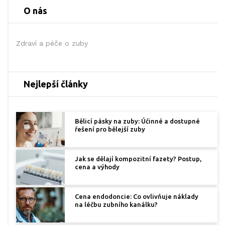
O nás
Zdraví a péče o zuby
Nejlepší články
Bělicí pásky na zuby: Účinné a dostupné
řešení pro bělejší zuby
Jak se dělají kompozitní fazety? Postup,
cena a výhody
Cena endodoncie: Co ovlivňuje náklady
na léčbu zubního kanálku?