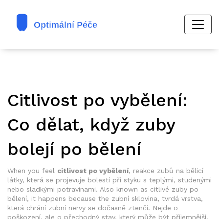
Citlivost po vybělení:
Co dělat, když zuby
bolejí po bělení
When you feel
citlivost po vybělení
,
reakce zubů na bělicí
látky, která se projevuje bolestí při styku s teplými, studenými
nebo sladkými potravinami
. Also known as
citlivé zuby po
bělení
, it happens because the
zubní sklovina
,
tvrdá vrstva,
která chrání zubní nervy
se dočasně ztenčí. Nejde o
poškození, ale o přechodný stav, který může být příjemnější,