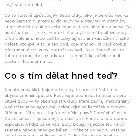
když víte, co dělat.
Co to vlastně způsobuje? Bělicí látky, jako je peroxid vodíku
nebo karbamid, pronikají do skloviny a otevírají mikrotrhliny,
které umožňují chladu nebo sladkosti dosáhnout na nervy. To
není špatné — je to jen efekt. Ale když už máte citlivé zuby
před bělením, nebo čistíte zuby agresivním kartáčkem, riziko
bolesti stoupá. A to je ten bod, kde mnoho lidí dělá chybu:
přestanou čistit zuby, protože to bolí. To je špatně. Místo
toho potřebujete jiný přístup — jemnější kartáček, zubní
pastu s fluoridem a čas.
Co s tím dělat hned teď?
Nechte zuby klid. Nejde o to, abyste přestali čistit, ale
abyste změnili způsob. Používejte zubní pastu určenou pro
citlivé zuby — ty obsahují struktury, které zavírají mikrotrhliny.
Nečistěte zuby agresivně, nekoukejte na kartáček s tvrdými
štětinami. Víte, co je lepší než bělicí pásy? Domácí bělení s
Opalescence — je šetrnější a dává vám kontrolu nad dobou
expozice. A když už se vám zuby bolejí, nejedzte led nebo
studené nápoje hned po bělení. Počkejte 24 hodin. Většina
lidí přestane mít citlivost za 2-3 dny. Pokud ne, není to