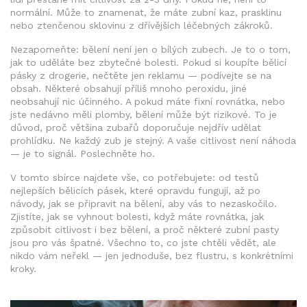
normální. Může to znamenat, že máte zubní kaz, prasklinu
nebo ztenčenou sklovinu z dřívějších léčebných zákroků.
Nezapomeňte: bělení není jen o bílých zubech. Je to o tom,
jak to uděláte bez zbytečné bolesti. Pokud si koupíte bělicí
pásky z drogerie, nečtěte jen reklamu — podívejte se na
obsah. Některé obsahují příliš mnoho peroxidu, jiné
neobsahují nic účinného. A pokud máte fixní rovnátka, nebo
jste nedávno měli plomby, bělení může být rizikové. To je
důvod, proč většina zubařů doporučuje nejdřív udělat
prohlídku. Ne každý zub je stejný. A vaše citlivost není náhoda
— je to signál. Poslechněte ho.
V tomto sbírce najdete vše, co potřebujete: od testů
nejlepších bělicích pásek, které opravdu fungují, až po
návody, jak se připravit na bělení, aby vás to nezaskočilo.
Zjistíte, jak se vyhnout bolesti, když máte rovnátka, jak
způsobit citlivost i bez bělení, a proč některé zubní pasty
jsou pro vás špatné. Všechno to, co jste chtěli vědět, ale
nikdo vám neřekl — jen jednoduše, bez flustru, s konkrétními
kroky.