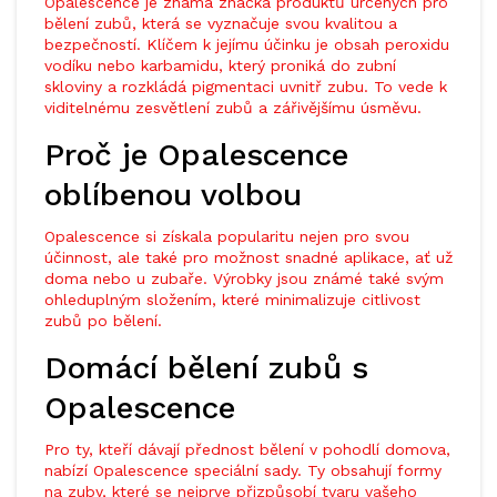
Opalescence je známá značka produktů určených pro
bělení zubů, která se vyznačuje svou kvalitou a
bezpečností. Klíčem k jejímu účinku je obsah peroxidu
vodíku nebo karbamidu, který proniká do zubní
skloviny a rozkládá pigmentaci uvnitř zubu. To vede k
viditelnému zesvětlení zubů a zářivějšímu úsměvu.
Proč je Opalescence
oblíbenou volbou
Opalescence si získala popularitu nejen pro svou
účinnost, ale také pro možnost snadné aplikace, ať už
doma nebo u zubaře. Výrobky jsou známé také svým
ohleduplným složením, které minimalizuje citlivost
zubů po bělení.
Domácí bělení zubů s
Opalescence
Pro ty, kteří dávají přednost bělení v pohodlí domova,
nabízí Opalescence speciální sady. Ty obsahují formy
na zuby, které se nejprve přizpůsobí tvaru vašeho