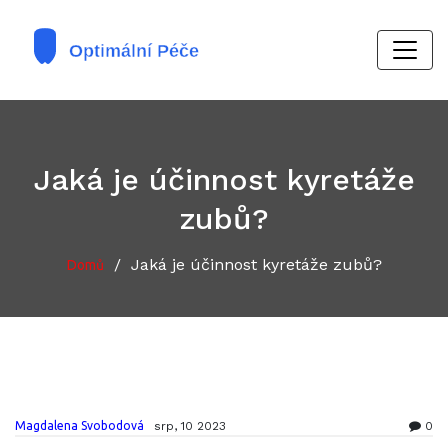
Jaká je účinnost kyretáže
zubů?
/
Jaká je účinnost kyretáže zubů?
Domů
Magdalena Svobodová
srp, 10 2023
0