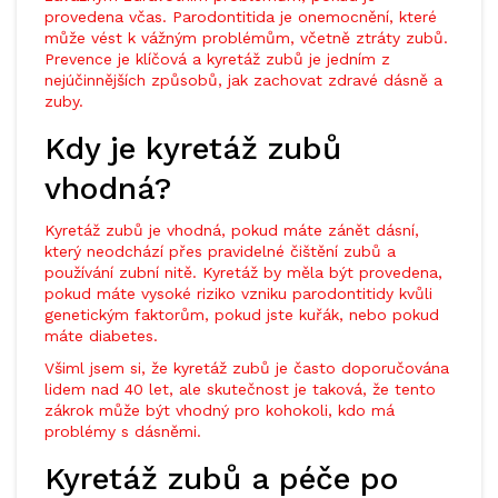
provedena včas. Parodontitida je onemocnění, které
může vést k vážným problémům, včetně ztráty zubů.
Prevence je klíčová a kyretáž zubů je jedním z
nejúčinnějších způsobů, jak zachovat zdravé dásně a
zuby.
Kdy je kyretáž zubů
vhodná?
Kyretáž zubů je vhodná, pokud máte zánět dásní,
který neodchází přes pravidelné čištění zubů a
používání zubní nitě. Kyretáž by měla být provedena,
pokud máte vysoké riziko vzniku parodontitidy kvůli
genetickým faktorům, pokud jste kuřák, nebo pokud
máte diabetes.
Všiml jsem si, že kyretáž zubů je často doporučována
lidem nad 40 let, ale skutečnost je taková, že tento
zákrok může být vhodný pro kohokoli, kdo má
problémy s dásněmi.
Kyretáž zubů a péče po