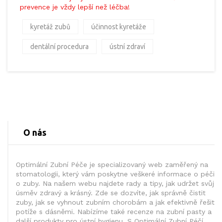
prevence je vždy lepší než léčba!
kyretáž zubů
účinnost kyretáže
dentální procedura
ústní zdraví
O nás
Optimální Zubní Péče je specializovaný web zaměřený na
stomatologii, který vám poskytne veškeré informace o péči
o zuby. Na našem webu najdete rady a tipy, jak udržet svůj
úsměv zdravý a krásný. Zde se dozvíte, jak správně čistit
zuby, jak se vyhnout zubním chorobám a jak efektivně řešit
potíže s dásněmi. Nabízíme také recenze na zubní pasty a
další produkty pro ústní hygienu. S Optimální Zubní Péčí