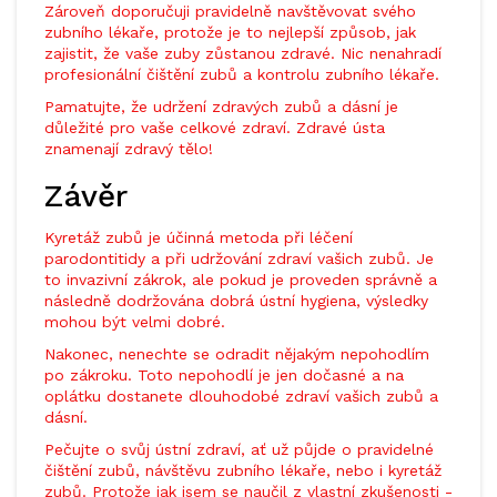
Zároveň doporučuji pravidelně navštěvovat svého
zubního lékaře, protože je to nejlepší způsob, jak
zajistit, že vaše zuby zůstanou zdravé. Nic nenahradí
profesionální čištění zubů a kontrolu zubního lékaře.
Pamatujte, že udržení zdravých zubů a dásní je
důležité pro vaše celkové zdraví. Zdravé ústa
znamenají zdravý tělo!
Závěr
Kyretáž zubů je účinná metoda při léčení
parodontitidy a při udržování zdraví vašich zubů. Je
to invazivní zákrok, ale pokud je proveden správně a
následně dodržována dobrá ústní hygiena, výsledky
mohou být velmi dobré.
Nakonec, nenechte se odradit nějakým nepohodlím
po zákroku. Toto nepohodlí je jen dočasné a na
oplátku dostanete dlouhodobé zdraví vašich zubů a
dásní.
Pečujte o svůj ústní zdraví, ať už půjde o pravidelné
čištění zubů, návštěvu zubního lékaře, nebo i kyretáž
zubů. Protože jak jsem se naučil z vlastní zkušenosti -