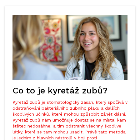
Co to je kyretáž zubů?
Kyretáž zubů je stomatologický zásah, který spočívá v
odstraňování bakteriálního zubního plaku a dalších
škodlivých účinků, které mohou způsobit zánět dásní.
Kyretáž zubů nám umožňuje dostat se na místa, kam
štětec nedosáhne, a tím odstranit všechny škodlivé
látky, které se tam mohou usadit. Právě tato metoda
je jedním z hlavních nástrojů v boji proti