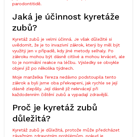
parodontitidě.
Jaká je účinnost kyretáže
zubů?
Kyretáž zubů je velmi účinná. Je však důležité si
uvědomit, že je to invazivní zákrok, který by měl být
využitý jen v případě, kdy jiné metody selhaly. Po
zákroku mohou být dásně citlivé a mohou krvácet, ale
to je normální reakce na léčbu. Výsledky se obvykle
objeví již po několika týdnech.
Moje manželka Tereza nedávno podstoupila tento
zákrok a byli jsme oba překvapeni, jak rychle se její
dásně zlepšily. Její dásně již nekrvácejí při
každodenním čištění zubů a vypadají zdravější.
Proč je kyretáž zubů
důležitá?
Kyretáž zubů je důležitá, protože může předcházet
závažným zdravotním problémům, pokud je