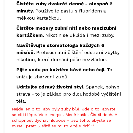
Čistěte zuby dvakrát denně - alespoň 2
minuty.
Používejte pastu s fluoridem a
měkkou kartáčkou.
Čistěte mezery zubní nití nebo mezizubní
kartáčkem.
Nikotin se ukládá i mezi zuby.
Navštěvujte stomatologa každých 6
měsíců.
Profesionální čištění odstraní zbytky
nikotinu, které domácí péče nezvládne.
Pijte vodu po každém kávě nebo čaji.
To
snižuje zbarvení zubů.
Udržujte zdravý životní styl.
Spánek, pohyb,
strava - to je základ pro dlouhodobé vyčištění
těla.
Nejde jen o to, aby byly zuby bílé. Jde o to, abyste
se cítili lépe. Více energie. Méně kašle. Čistší dech. A
schopnost dýchat hluboce - bez toho, abyste se
museli ptát: „Ještě se mi to v těle drží?“