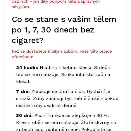
bez nich - jen díky podpoře těla a správným
návykům.
Co se stane s vaším tělem
po 1, 7, 30 dnech bez
cigaret?
Než se dostanete k bílým zubům, vaše tělo projde
přeměnou:
24 hodin:
Hladina nikotinu klesla. Srdeční
tep se normalizuje. Riziko infarktu začíná
klesat.
7 dní:
Zlepšuje se chuť a čich. Dýchání je
snazší. Zuby začínají být méně žluté - pokud
čistíte zuby dvakrát denně.
30 dní:
Plicní funkce se zlepšuje o 30 %.
Krevní oběh se normalizuje. Žluté skvrny na
zubech jsou viditelně méně. Pokud jste se