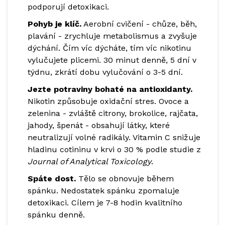
podporují detoxikaci.
Pohyb je klíč.
Aerobní cvičení - chůze, běh,
plavání - zrychluje metabolismus a zvyšuje
dýchání. Čím víc dýcháte, tím víc nikotinu
vylučujete plicemi. 30 minut denně, 5 dní v
týdnu, zkrátí dobu vylučování o 3-5 dní.
Jezte potraviny bohaté na antioxidanty.
Nikotin způsobuje oxidační stres. Ovoce a
zelenina - zvláště citrony, brokolice, rajčata,
jahody, špenát - obsahují látky, které
neutralizují volné radikály. Vitamin C snižuje
hladinu cotininu v krvi o 30 % podle studie z
Journal of Analytical Toxicology
.
Spáte dost.
Tělo se obnovuje během
spánku. Nedostatek spánku zpomaluje
detoxikaci. Cílem je 7-8 hodin kvalitního
spánku denně.