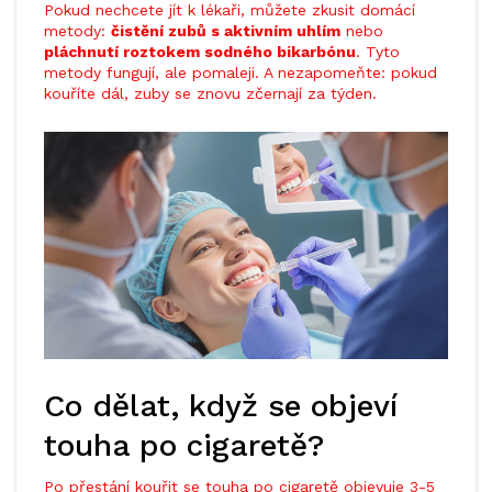
Pokud nechcete jít k lékaři, můžete zkusit domácí
metody:
čistění zubů s aktivním uhlím
nebo
pláchnutí roztokem sodného bikarbónu
. Tyto
metody fungují, ale pomaleji. A nezapomeňte: pokud
kouříte dál, zuby se znovu zčernají za týden.
Co dělat, když se objeví
touha po cigaretě?
Po přestání kouřit se touha po cigaretě objevuje 3-5