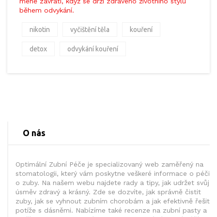
méně závratí, když se drží zdravého životního stylu
během odvykání.
nikotin
vyčištění těla
kouření
detox
odvykání kouření
O nás
Optimální Zubní Péče je specializovaný web zaměřený na
stomatologii, který vám poskytne veškeré informace o péči
o zuby. Na našem webu najdete rady a tipy, jak udržet svůj
úsměv zdravý a krásný. Zde se dozvíte, jak správně čistit
zuby, jak se vyhnout zubním chorobám a jak efektivně řešit
potíže s dásněmi. Nabízíme také recenze na zubní pasty a