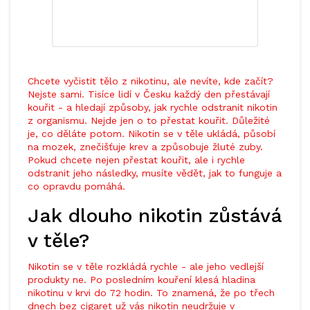
Chcete vyčistit tělo z nikotinu, ale nevíte, kde začít?
Nejste sami. Tisíce lidí v Česku každý den přestávají
kouřit - a hledají způsoby, jak rychle odstranit nikotin
z organismu. Nejde jen o to přestat kouřit. Důležité
je, co děláte potom. Nikotin se v těle ukládá, působí
na mozek, znečišťuje krev a způsobuje žluté zuby.
Pokud chcete nejen přestat kouřit, ale i rychle
odstranit jeho následky, musíte vědět, jak to funguje a
co opravdu pomáhá.
Jak dlouho nikotin zůstává
v těle?
Nikotin se v těle rozkládá rychle - ale jeho vedlejší
produkty ne. Po posledním kouření klesá hladina
nikotinu v krvi do 72 hodin. To znamená, že po třech
dnech bez cigaret už vás nikotin neudržuje v