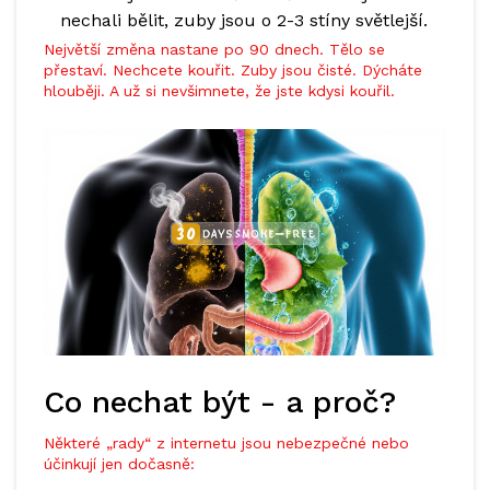
nechali bělit, zuby jsou o 2-3 stíny světlejší.
Největší změna nastane po 90 dnech. Tělo se
přestaví. Nechcete kouřit. Zuby jsou čisté. Dýcháte
hlouběji. A už si nevšimnete, že jste kdysi kouřil.
Co nechat být - a proč?
Některé „rady“ z internetu jsou nebezpečné nebo
účinkují jen dočasně: