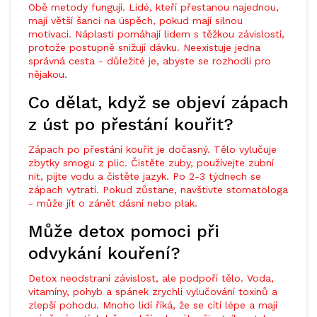
Obě metody fungují. Lidé, kteří přestanou najednou,
mají větší šanci na úspěch, pokud mají silnou
motivaci. Náplasti pomáhají lidem s těžkou závislostí,
protože postupně snižují dávku. Neexistuje jedna
správná cesta - důležité je, abyste se rozhodli pro
nějakou.
Co dělat, když se objeví zápach
z úst po přestání kouřit?
Zápach po přestání kouřit je dočasný. Tělo vylučuje
zbytky smogu z plic. Čistěte zuby, používejte zubní
nit, pijte vodu a čistěte jazyk. Po 2-3 týdnech se
zápach vytratí. Pokud zůstane, navštivte stomatologa
- může jít o zánět dásní nebo plak.
Může detox pomoci při
odvykání kouření?
Detox neodstraní závislost, ale podpoří tělo. Voda,
vitamíny, pohyb a spánek zrychlí vylučování toxinů a
zlepší pohodu. Mnoho lidí říká, že se cítí lépe a mají