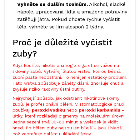
Vyhněte se dalším toxinům.
Alkohol, sladké
nápoje, zpracovaná jídla a smažené potraviny
zatěžují játra. Pokud chcete rychle vyčistit
tělo, vyhněte se jim alespoň 2 týdny.
Proč je důležité vyčistit
zuby?
Když kouříte, nikotin a smog z cigaret se vážou na
skloviny zubů. Vytvářejí žlutou vrstvu, kterou běžná
zubní pasta neodstraní. To není jen estetický problém.
Tato vrstva způsobuje záněty dásní, zhoršuje chuť a
zvyšuje riziko rakoviny ústní dutiny.
Nejrychlejší způsob, jak odstranit nikotinové skvrny
zubů, je profesionální bělení. V stomatologické praxi
používají
peroxid vodíku
nebo
peroxid karbamidu
-
látky, které rozkládají pigmenty na molekulární úrovni.
Jedna sezení trvá 30-60 minut a výsledek je vidět
hned. Po bělení zuby nejsou jen bílejší - jsou i hladší,
což zabraňuje dalšímu ukládání špíny.