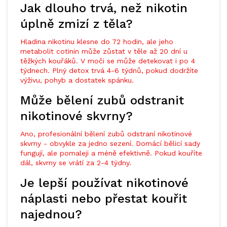
Jak dlouho trvá, než nikotin
úplně zmizí z těla?
Hladina nikotinu klesne do 72 hodin, ale jeho
metabolit cotinin může zůstat v těle až 20 dní u
těžkých kouřáků. V moči se může detekovat i po 4
týdnech. Plný detox trvá 4-6 týdnů, pokud dodržíte
výživu, pohyb a dostatek spánku.
Může bělení zubů odstranit
nikotinové skvrny?
Ano, profesionální bělení zubů odstraní nikotinové
skvrny - obvykle za jedno sezení. Domácí bělicí sady
fungují, ale pomaleji a méně efektivně. Pokud kouříte
dál, skvrny se vrátí za 2-4 týdny.
Je lepší používat nikotinové
náplasti nebo přestat kouřit
najednou?