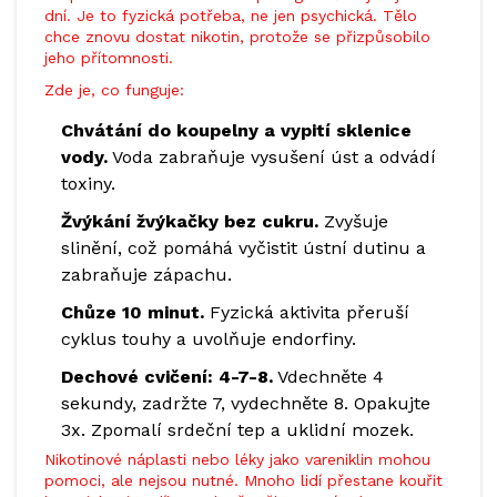
dní. Je to fyzická potřeba, ne jen psychická. Tělo
chce znovu dostat nikotin, protože se přizpůsobilo
jeho přítomnosti.
Zde je, co funguje:
Chvátání do koupelny a vypití sklenice
vody.
Voda zabraňuje vysušení úst a odvádí
toxiny.
Žvýkání žvýkačky bez cukru.
Zvyšuje
slinění, což pomáhá vyčistit ústní dutinu a
zabraňuje zápachu.
Chůze 10 minut.
Fyzická aktivita přeruší
cyklus touhy a uvolňuje endorfiny.
Dechové cvičení: 4-7-8.
Vdechněte 4
sekundy, zadržte 7, vydechněte 8. Opakujte
3x. Zpomalí srdeční tep a uklidní mozek.
Nikotinové náplasti nebo léky jako vareniklin mohou
pomoci, ale nejsou nutné. Mnoho lidí přestane kouřit