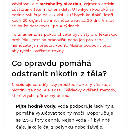
závislosti. Ale
metabolity nikotinu
, zejména cotinin,
zůstávají v těle mnohem déle. U lehkých kouřáků se
cotinin vylučuje za 3-7 dní. U těžkých kouřáků, kteří
kouří 20 cigaret denně, může trvat až 20 dní. V moči
se může detekovat i po 4 týdnech.
To znamená, že pokud chcete být čistý pro lékařskou
prohlídku, test na pracovišti nebo jen pro sebe,
nemůžete jen přestat kouřit. Musíte podpořit tělo,
aby rychleji vyčistilo toxiny.
Co opravdu pomáhá
odstranit nikotin z těla?
Neexistuje čarodějnický prostředek, který vás zbaví
nikotinu za noc. Ale existují vědecky ověřené metody,
které zrychlí přirozený detox.
Pijte hodně vody.
Voda podporuje ledviny a
pomáhá vylučovat toxiny močí. Doporučuje
se 2,5-3 litry denně. Nejen voda - i bylinné
čaje, jako je čaj z pelynku nebo šalvěje,