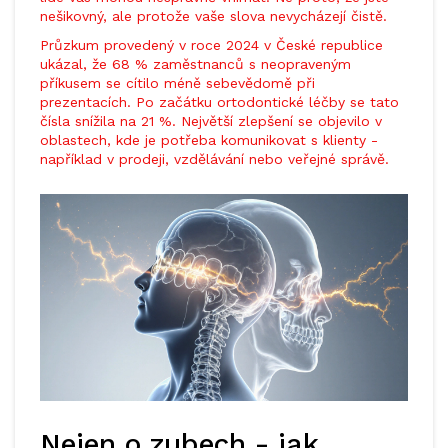
nešikovný, ale protože vaše slova nevycházejí čistě.
Průzkum provedený v roce 2024 v České republice
ukázal, že 68 % zaměstnanců s neopraveným
příkusem se cítilo méně sebevědomě při
prezentacích. Po začátku ortodontické léčby se tato
čísla snížila na 21 %. Největší zlepšení se objevilo v
oblastech, kde je potřeba komunikovat s klienty -
například v prodeji, vzdělávání nebo veřejné správě.
Nejen o zubech - jak