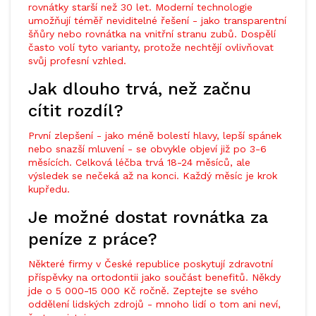
rovnátky starší než 30 let. Moderní technologie
umožňují téměř neviditelné řešení - jako transparentní
šňůry nebo rovnátka na vnitřní stranu zubů. Dospělí
často volí tyto varianty, protože nechtějí ovlivňovat
svůj profesní vzhled.
Jak dlouho trvá, než začnu
cítit rozdíl?
První zlepšení - jako méně bolestí hlavy, lepší spánek
nebo snazší mluvení - se obvykle objeví již po 3-6
měsících. Celková léčba trvá 18-24 měsíců, ale
výsledek se nečeká až na konci. Každý měsíc je krok
kupředu.
Je možné dostat rovnátka za
peníze z práce?
Některé firmy v České republice poskytují zdravotní
příspěvky na ortodontii jako součást benefitů. Někdy
jde o 5 000-15 000 Kč ročně. Zeptejte se svého
oddělení lidských zdrojů - mnoho lidí o tom ani neví,