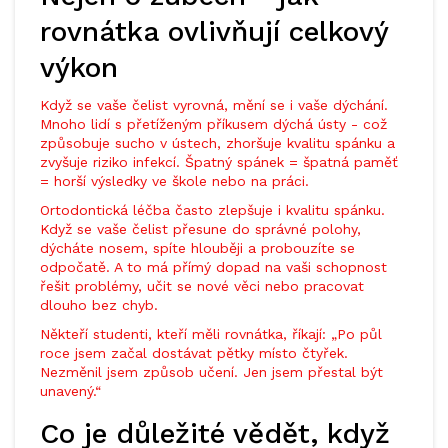
rovnátka ovlivňují celkový
výkon
Když se vaše čelist vyrovná, mění se i vaše dýchání.
Mnoho lidí s přetíženým příkusem dýchá ústy - což
způsobuje sucho v ústech, zhoršuje kvalitu spánku a
zvyšuje riziko infekcí. Špatný spánek = špatná paměť
= horší výsledky ve škole nebo na práci.
Ortodontická léčba často zlepšuje i kvalitu spánku.
Když se vaše čelist přesune do správné polohy,
dýcháte nosem, spíte hlouběji a probouzíte se
odpočatě. A to má přímý dopad na vaši schopnost
řešit problémy, učit se nové věci nebo pracovat
dlouho bez chyb.
Někteří studenti, kteří měli rovnátka, říkají: „Po půl
roce jsem začal dostávat pětky místo čtyřek.
Nezměnil jsem způsob učení. Jen jsem přestal být
unavený.“
Co je důležité vědět, když