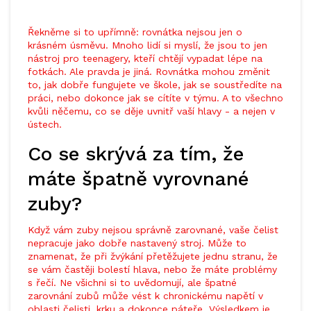
Řekněme si to upřímně: rovnátka nejsou jen o
krásném úsměvu. Mnoho lidí si myslí, že jsou to jen
nástroj pro teenagery, kteří chtějí vypadat lépe na
fotkách. Ale pravda je jiná. Rovnátka mohou změnit
to, jak dobře fungujete ve škole, jak se soustředíte na
práci, nebo dokonce jak se cítíte v týmu. A to všechno
kvůli něčemu, co se děje uvnitř vaší hlavy - a nejen v
ústech.
Co se skrývá za tím, že
máte špatně vyrovnané
zuby?
Když vám zuby nejsou správně zarovnané, vaše čelist
nepracuje jako dobře nastavený stroj. Může to
znamenat, že při žvýkání přetěžujete jednu stranu, že
se vám častěji bolestí hlava, nebo že máte problémy
s řečí. Ne všichni si to uvědomují, ale špatné
zarovnání zubů může vést k chronickému napětí v
oblasti čelisti, krku a dokonce páteře. Výsledkem je