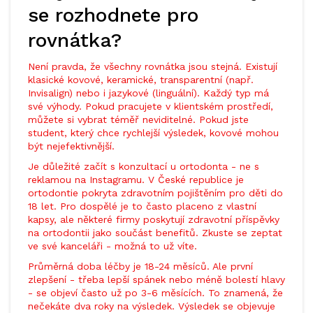
se rozhodnete pro
rovnátka?
Není pravda, že všechny rovnátka jsou stejná. Existují
klasické kovové, keramické, transparentní (např.
Invisalign) nebo i jazykové (linguální). Každý typ má
své výhody. Pokud pracujete v klientském prostředí,
můžete si vybrat téměř neviditelné. Pokud jste
student, který chce rychlejší výsledek, kovové mohou
být nejefektivnější.
Je důležité začít s konzultací u ortodonta - ne s
reklamou na Instagramu. V České republice je
ortodontie pokryta zdravotním pojištěním pro děti do
18 let. Pro dospělé je to často placeno z vlastní
kapsy, ale některé firmy poskytují zdravotní příspěvky
na ortodontii jako součást benefitů. Zkuste se zeptat
ve své kanceláři - možná to už víte.
Průměrná doba léčby je 18-24 měsíců. Ale první
zlepšení - třeba lepší spánek nebo méně bolestí hlavy
- se objeví často už po 3-6 měsících. To znamená, že
nečekáte dva roky na výsledek. Výsledek se objevuje