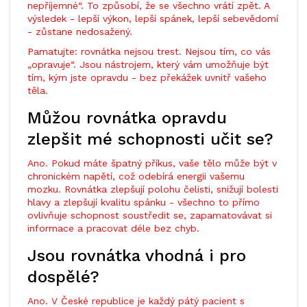
nepříjemné“. To způsobí, že se všechno vrátí zpět. A
výsledek - lepší výkon, lepší spánek, lepší sebevědomí
- zůstane nedosažený.
Pamatujte: rovnátka nejsou trest. Nejsou tím, co vás
„opravuje“. Jsou nástrojem, který vám umožňuje být
tím, kým jste opravdu - bez překážek uvnitř vašeho
těla.
Můžou rovnátka opravdu
zlepšit mé schopnosti učit se?
Ano. Pokud máte špatný příkus, vaše tělo může být v
chronickém napětí, což odebírá energii vašemu
mozku. Rovnátka zlepšují polohu čelisti, snižují bolesti
hlavy a zlepšují kvalitu spánku - všechno to přímo
ovlivňuje schopnost soustředit se, zapamatovávat si
informace a pracovat déle bez chyb.
Jsou rovnátka vhodná i pro
dospělé?
Ano. V České republice je každý pátý pacient s