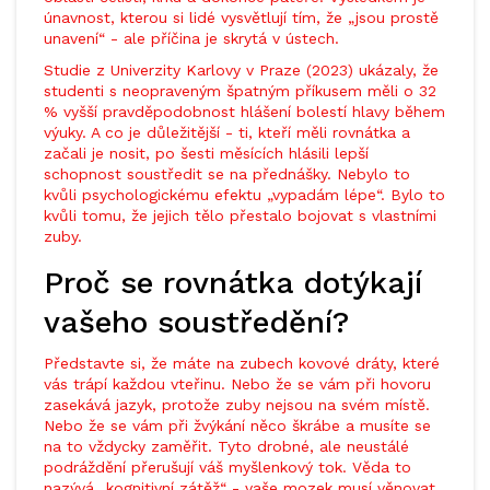
únavnost, kterou si lidé vysvětlují tím, že „jsou prostě
unavení“ - ale příčina je skrytá v ústech.
Studie z Univerzity Karlovy v Praze (2023) ukázaly, že
studenti s neopraveným špatným příkusem měli o 32
% vyšší pravděpodobnost hlášení bolestí hlavy během
výuky. A co je důležitější - ti, kteří měli rovnátka a
začali je nosit, po šesti měsících hlásili lepší
schopnost soustředit se na přednášky. Nebylo to
kvůli psychologickému efektu „vypadám lépe“. Bylo to
kvůli tomu, že jejich tělo přestalo bojovat s vlastními
zuby.
Proč se rovnátka dotýkají
vašeho soustředění?
Představte si, že máte na zubech kovové dráty, které
vás trápí každou vteřinu. Nebo že se vám při hovoru
zasekává jazyk, protože zuby nejsou na svém místě.
Nebo že se vám při žvýkání něco škrábe a musíte se
na to vždycky zaměřit. Tyto drobné, ale neustálé
podráždění přerušují váš myšlenkový tok. Věda to
nazývá „kognitivní zátěž“ - vaše mozek musí věnovat