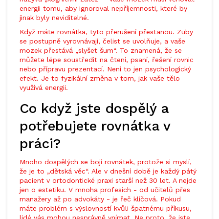
energii tomu, aby ignoroval nepříjemnosti, které by
jinak byly neviditelné.
Když máte rovnátka, tyto přerušení přestanou. Zuby
se postupně vyrovnávají, čelist se uvolňuje, a vaše
mozek přestává „slyšet šum“. To znamená, že se
můžete lépe soustředit na čtení, psaní, řešení rovnic
nebo přípravu prezentací. Není to jen psychologický
efekt. Je to fyzikální změna v tom, jak vaše tělo
využívá energii.
Co když jste dospělý a
potřebujete rovnátka v
práci?
Mnoho dospělých se bojí rovnátek, protože si myslí,
že je to „dětská věc“. Ale v dnešní době je každý pátý
pacient v ortodontické praxi starší než 30 let. A nejde
jen o estetiku. V mnoha profesích - od učitelů přes
manažery až po advokáty - je řeč klíčová. Pokud
máte problém s výslovností kvůli špatnému příkusu,
lidé vás mohou nesprávně vnímat. Ne proto, že jste