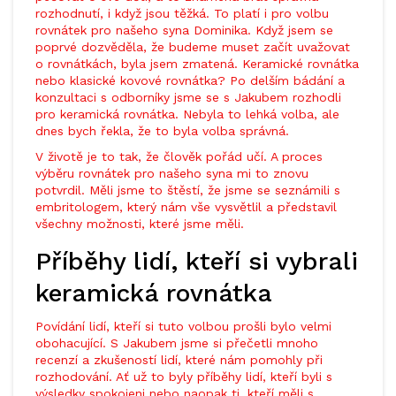
rozhodnutí, i když jsou těžká. To platí i pro volbu
rovnátek pro našeho syna Dominika. Když jsem se
poprvé dozvěděla, že budeme muset začít uvažovat
o rovnátkách, byla jsem zmatená. Keramické rovnátka
nebo klasické kovové rovnátka? Po delším bádání a
konzultaci s odborníky jsme se s Jakubem rozhodli
pro keramická rovnátka. Nebyla to lehká volba, ale
dnes bych řekla, že to byla volba správná.
V životě je to tak, že člověk pořád učí. A proces
výběru rovnátek pro našeho syna mi to znovu
potvrdil. Měli jsme to štěstí, že jsme se seznámili s
embritologem, který nám vše vysvětlil a představil
všechny možnosti, které jsme měli.
Příběhy lidí, kteří si vybrali
keramická rovnátka
Povídání lidí, kteří si tuto volbou prošli bylo velmi
obohacující. S Jakubem jsme si přečetli mnoho
recenzí a zkušeností lidí, které nám pomohly při
rozhodování. Ať už to byly příběhy lidí, kteří byli s
výsledky spokojeni nebo naopak ti, kteří měli s