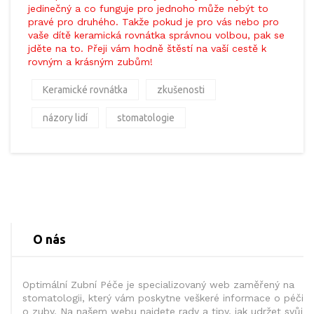
jedinečný a co funguje pro jednoho může nebýt to
pravé pro druhého. Takže pokud je pro vás nebo pro
vaše dítě keramická rovnátka správnou volbou, pak se
jděte na to. Přeji vám hodně štěstí na vaší cestě k
rovným a krásným zubům!
Keramické rovnátka
zkušenosti
názory lidí
stomatologie
O nás
Optimální Zubní Péče je specializovaný web zaměřený na
stomatologii, který vám poskytne veškeré informace o péči
o zuby. Na našem webu najdete rady a tipy, jak udržet svůj