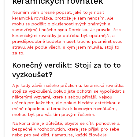
keramických rovnátek
Neumím vám přesně popsat, jaké to je nosit
keramická rovnátka, protože je sám nenosím. Ale
mohu se podělit o zkušenosti svých známých a
samozřejmě i našeho syna Dominika. Je pravda, že s
keramickými rovnátky je potřeba být opatrnější, a
pravděpodobně budete muset trochu pozměnit svou
stravu. Ale podle všech, s kým jsem mluvila, stojí to
za to.
Konečný verdikt: Stojí za to to
vyzkoušet?
A je tady závěr našeho průzkumu: keramická rovnátka
stojí za vyzkoušení, pokud jste ochotní se vypořádat s
některými výzvami, které s sebou přináší. Nejsou
určená pro každého, ale pokud hledáte estetickou a
méně nápadnou alternativu k kovovým rovnátkům,
mohou být pro vás tím pravým řešením.
Na konci dne je důležité, abyste se cítili pohodlně a
bezpečně v rozhodnutích, která jste přijali pro sebe
nebo pro své děti. Pamatujte, každý člověk je