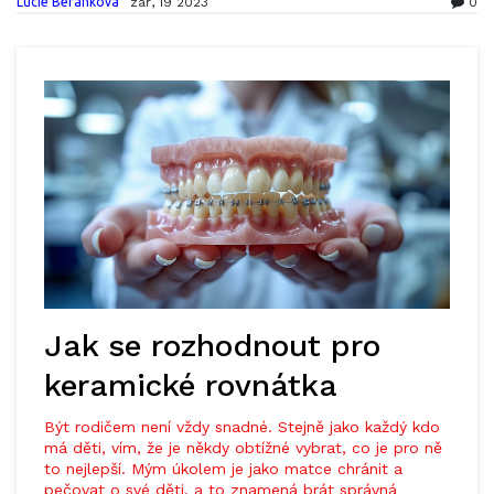
Lucie Beránková
zář, 19 2023
0
Jak se rozhodnout pro
keramické rovnátka
Být rodičem není vždy snadné. Stejně jako každý kdo
má děti, vím, že je někdy obtížné vybrat, co je pro ně
to nejlepší. Mým úkolem je jako matce chránit a
pečovat o své děti, a to znamená brát správná