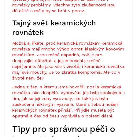
rovnátky problémy. Všechny tyto zkušennosti jsou
důležité a měly by se brát v potaz.
Tajný svět keramických
rovnátek
Možná si říkáte, proč keramická rovnátka? Keramická
rovnátka mají mnoho výhod oproti klasickým kovovým
rovnátkům. Jsou méně nápadná, což je pro
dospívající důležité, a jejich nošení je méně
nepříjemné. Ale jako vše v životě, i keramická rovnátka
mají své mouchy. Je to zkrátka kompromis. Ale co v
životě není, že?
Jedna z žen, s kterou jsme hovořili, nosila keramická
rovnátka jako dospělá. Vyprávěla, jak byla spokojená s
tím, jak se její zuby vyrovnaly, ale také jak byla
zaskočena některými výzvami, které s sebou nošení
keramických rovnátek přináší. Při jídle musela být
opatrná a čas od času vyprávěla o bolesti dásní.
Tipy pro správnou péči o