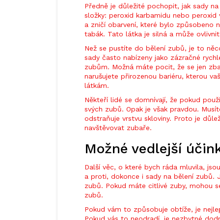
Předně je důležité pochopit, jak sady na 
složky: peroxid karbamidu nebo peroxid v
a zničí obarvení, které bylo způsobeno 
tabák. Tato látka je silná a může ovlivni
Než se pustíte do bělení zubů, je to něc
sady často nabízeny jako zázračné rychlé 
zubům. Možná máte pocit, že se jen zbavu
narušujete přirozenou bariéru, kterou va
látkám.
Někteří lidé se domnívají, že pokud použí
svých zubů. Opak je však pravdou. Musít
odstraňuje vrstvu skloviny. Proto je důle
navštěvovat zubaře.
Možné vedlejší účin
Další věc, o které bych ráda mluvila, js
a proti, dokonce i sady na bělení zubů. J
zubů. Pokud máte citlivé zuby, mohou se s
zubů.
Pokud vám to způsobuje obtíže, je nejle
Pokud vás to neodradí, je nezbytné dod