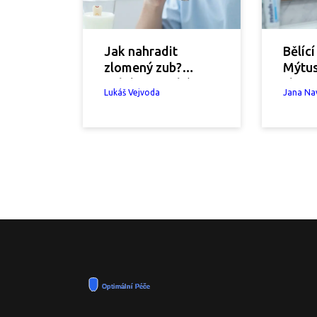
Jak nahradit
Bělící
zlomený zub?
Mýtu
Celokeramické
skute
Lukáš Vejvoda
Jana Na
fazety a další
fungu
možnosti
slibuj