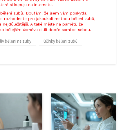
eré si kupuju na internetu.
a bělení zubů. Doufám, že jsem vám poskytla
 se rozhodnete pro jakoukoli metodu bělení zubů,
 nejdůležitější. A také mějte na paměti, že
í po bělejším úsměvu cítili dobře sami se sebou.
liv bělení na zuby
účinky bělení zubů