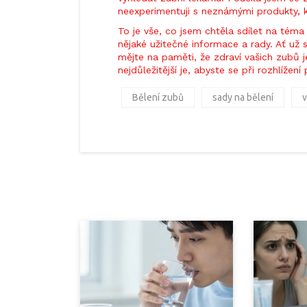
neexperimentuji s neznámými produkty, kt
To je vše, co jsem chtěla sdílet na tém
nějaké užitečné informace a rady. Ať už
mějte na paměti, že zdraví vašich zubů je
nejdůležitější je, abyste se při rozhlížen
Bělení zubů
sady na bělení
v