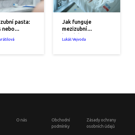
 zubní pasta:
Jak funguje
s nebo
mezizubní
čnost? Co
kartáčky?
vrátilová
Lukáš Vejvoda
je a co jen
e
O nás
Obchodní
Zásady ochrany
podmínky
osobních údajů