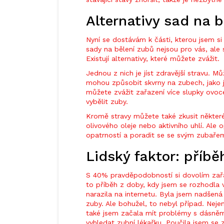
Alternativy sad na b
Nyní se dostávám k části, kterou jsem si
sady na bělení zubů nejsou pro vás, ale 
Existují alternativy, které můžete zvážit.
Jednou z nich je jíst zdravější stravu. M
mohou způsobit skvrny na zubech, jako je
můžete zvážit zařazení více slupky ovoce
vybělit zuby.
Kromě stravy můžete také zkusit některé
olivového oleje nebo aktivního uhlí. Ale 
opatrností a poradit se se svým zubaře
Lidský faktor: příbě
S 40% pravděpodobností si dovolím zařad
to příběh z doby, kdy jsem se rozhodla 
narazila na internetu. Byla jsem nadšená
zuby. Ale bohužel, to nebyl případ. Nejen
také jsem začala mít problémy s dásněm
vyhledat zubní lékařku. Poučila jsem se