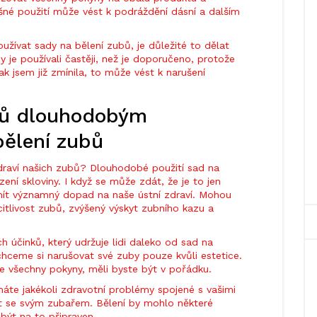
išné použití může vést k podráždění dásní a dalším
žívat sady na bělení zubů, je důležité to dělat
 je používali častěji, než je doporučeno, protože
 jak jsem již zmínila, to může vést k narušení
ubů dlouhodobým
bělení zubů
draví našich zubů? Dlouhodobé použití sad na
ní skloviny. I když se může zdát, že je to jen
mít významný dopad na naše ústní zdraví. Mohou
itlivost zubů, zvýšený výskyt zubního kazu a
 účinků, který udržuje lidi daleko od sad na
chceme si narušovat své zuby pouze kvůli estetice.
e všechny pokyny, měli byste být v pořádku.
máte jakékoli zdravotní problémy spojené s vašimi
it se svým zubařem. Bělení by mohlo některé
 být na to připraven.