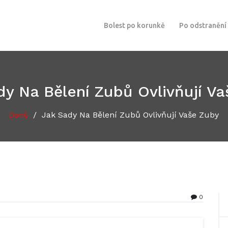
Bolest po korunkě
Po odstranění
y Na Bělení Zubů Ovlivňují V
/
Jak Sady Na Bělení Zubů Ovlivňují Vaše Zuby
Domů
0