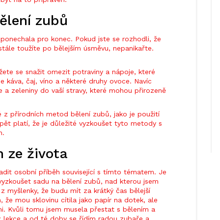
ělení zubů
 ponechala pro konec. Pokud jste se rozhodli, že
stále toužíte po bělejším úsměvu, nepanikařte.
ůžete se snažit omezit potraviny a nápoje, které
 káva, čaj, víno a některé druhy ovoce. Navíc
 a zeleniny do vaší stravy, které mohou přirozeně
 z přírodních metod bělení zubů, jako je použití
opět platí, že je důležité vyzkoušet tyto metody s
m.
h ze života
it osobní příběh související s tímto tématem. Je
vyzkoušet sadu na bělení zubů, nad kterou jsem
 z myšlenky, že budu mít za krátký čas bělejší
, že mou sklovinu cítila jako papír na dotek, ale
i. Kvůli tomu jsem musela přestat s bělením a
 z lekce a od té doby se řídím radou zubaře a