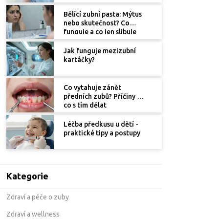
Bělící zubní pasta: Mýtus
nebo skutečnost? Co
funguje a co jen slibuje
Jak funguje mezizubní
kartáčky?
Co vytahuje zánět
předních zubů? Příčiny a
co s tím dělat
Léčba předkusu u dětí -
praktické tipy a postupy
Kategorie
Zdraví a péče o zuby
Zdraví a wellness