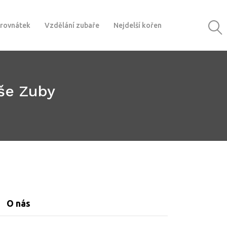
 rovnátek
Vzdělání zubaře
Nejdelší kořen
aše Zuby
O nás