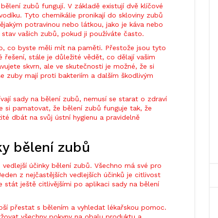
bělení zubů fungují. V základě existují dvě klíčové
odíku. Tyto chemikálie pronikají do skloviny zubů
nějakým potravinou nebo látkou, jako je káva nebo
t stav vašich zubů, pokud ji používáte často.
o, co byste měli mít na paměti. Přestože jsou tyto
řešení, stále je důležité vědět, co dělají vašim
jete skvrn, ale ve skutečnosti je možné, že si
še zuby mají proti bakteriím a dalším škodlivým
vají sady na bělení zubů, nemusí se starat o zdraví
e si pamatovat, že bělení zubů funguje tak, že
žité dbát na svůj ústní hygienu a pravidelně
ky bělení zubů
ou vedlejší účinky bělení zubů. Všechno má své pro
eden z nejčastějších vedlejších účinků je citlivost
tát ještě citlivějšími po aplikaci sady na bělení
pší přestat s bělením a vyhledat lékařskou pomoc.
ržovat všechny pokyny na obalu produktu a