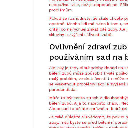
nepoužívat více, než je doporučeno. Příl
problémům.
Pokud se rozhodnete, že stále chcete pou
opatrně. Mnoho lidí má sklon k tomu, aby
chtějí co nejrychleji získat bílé zuby. Ale
skloviny a zvýšení citlivosti zubů.
Ovlivnění zdraví z
používáním sad na 
Ale jaký je tedy dlouhodobý dopad na z
bělení zubů může způsobit trvalé poškoze
malý problém, ve skutečnosti to může 
se vyskytnout problémy jako je zvýšená c
parodontitida.
Může to být tento strach z dlouhodobých
bělení zubů. A já to naprosto chápu. Ne
Ale pokud to děláte správně a dodržujet
Je také důležité si uvědomit, že pokud 
zuby, měli byste se před bělením porad
stávající stavy zhoršit, takže je nezbytné